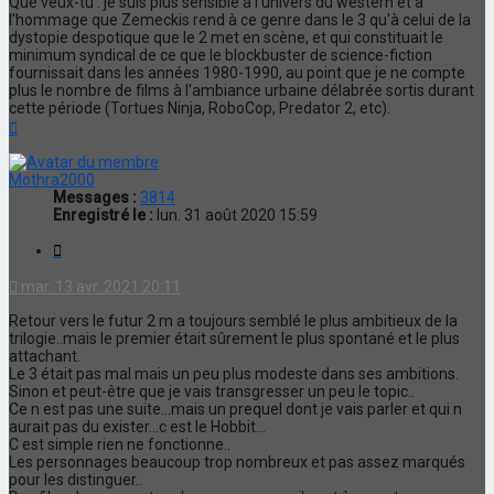
Que veux-tu : je suis plus sensible à l'univers du western et à
l'hommage que Zemeckis rend à ce genre dans le 3 qu'à celui de la
dystopie despotique que le 2 met en scène, et qui constituait le
minimum syndical de ce que le blockbuster de science-fiction
fournissait dans les années 1980-1990, au point que je ne compte
plus le nombre de films à l'ambiance urbaine délabrée sortis durant
cette période (Tortues Ninja, RoboCop, Predator 2, etc).
Haut
Mothra2000
Messages :
3814
Enregistré le :
lun. 31 août 2020 15:59
Citation
mar. 13 avr. 2021 20:11
Retour vers le futur 2 m a toujours semblé le plus ambitieux de la
trilogie..mais le premier était sûrement le plus spontané et le plus
attachant.
Le 3 était pas mal mais un peu plus modeste dans ses ambitions.
Sinon et peut-être que je vais transgresser un peu le topic..
Ce n est pas une suite...mais un prequel dont je vais parler et qui n
aurait pas du exister...c est le Hobbit...
C est simple rien ne fonctionne..
Les personnages beaucoup trop nombreux et pas assez marqués
pour les distinguer..