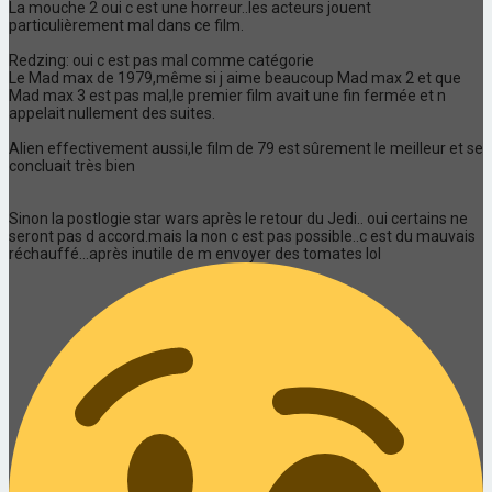
La mouche 2 oui c est une horreur..les acteurs jouent
particulièrement mal dans ce film.
Redzing: oui c est pas mal comme catégorie
Le Mad max de 1979,même si j aime beaucoup Mad max 2 et que
Mad max 3 est pas mal,le premier film avait une fin fermée et n
appelait nullement des suites.
Alien effectivement aussi,le film de 79 est sûrement le meilleur et se
concluait très bien
Sinon la postlogie star wars après le retour du Jedi.. oui certains ne
seront pas d accord.mais la non c est pas possible..c est du mauvais
réchauffé...après inutile de m envoyer des tomates lol