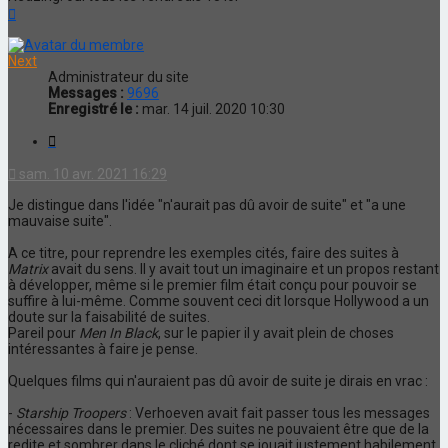
Haut
Next
Administrateur du site
Messages :
9696
Enregistré le :
mar. 14 juil. 2020 10:30
Citation
sam. 10 avr. 2021 16:29
Je distingue dans l'idée "n'aurait pas dû avoir de suite" et "a une
mauvaise suite".
A ce titre, pour reprendre les exemples cités, faire des suites à
Matrix
avait du sens. Il y avait tout un imaginaire et un propos restant
à développer, même si le premier film était conçu pour pouvoir se
suffire à lui-même. Comme souvent ceci dit lorsque Hollywood a un
doute sur la faisabilité de suites.
Pareil pour
Men In Black
, sur le papier il y avait plein de choses
intéressantes à faire je pense.
Quelques films qui n'auraient pas dû avoir de suite je dirais en vrac :
-
Starship Troopers
: Verhoeven avait fait passer tous les messages
nécessaires dans le premier. Des suites ne pouvaient être que de la
redite et sombrer dans le cliché dont se jouait justement habilement