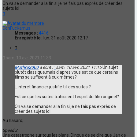
On.va se demander a la fin si je ne fais pas exprès de créer des
sujets lol
Haut
ConFucKamus
Messages :
4416
Enregistré le :
lun. 31 août 2020 12:17
Citation
sam. 10 avr. 2021 11:33
Mothra2000
a écrit :
↑
sam. 10 avr. 2021 11:15
Un sujet
plutôt classique,mais d apres vous est ce que certains
films se suffisent à eux mêmes?
L.interet financier justifie t il des suites ?
Est ce que les suites trahissent l esprit du film originel?
On.va se demander a la fin si je ne fais pas exprès de
créer des sujets lol
Au hasard;
Speed 2
Une catastrophe sur tous les plans. Dingue de se dire que Jan de