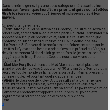
Dans le même genre, il y a une sous-catégorie intéressante
: les
suites qui n'avaient pas lieu d'être a priori... et qui se sont révélées
être très réussies, voies supérieures et indispensables à leur
univers.
On peut citer pêle-mêle :
-
Terminator 2
: le 1er se suffisait à lui-même, une suite ne servait à
priori à rien, et repartait avec le même pitch. Pourtant Terminator 2 a
apporté beaucoup au premier volet, était une réussite technique
épatante, et l'un des meilleurs films de SF ou d'action des 90's
-
Le Parrain 2
: l'univers de la mafia était parfaitement traité par le
1er film. Il n'y avait pas besoin a priori d'avoir un préquel sur Vito, ou
de voire comment Michael allait gérer sa famille (même si cela était
suggéré par le final). Pourtant Coppola nous a servi une suite
légendaire !
-
Mad Max Fury Road
: l'univers Mad Max ne semblait plus avoir
grand chose de nouveau à apporter, et 30 ans après le 3ème volet, à
peu près tout le monde se fichait de la sortie d'un 4ème, pressenti
comme inutile... et pourtant quelle claque à l'arrivée !
-
Aliens
: le classique de Ridley Scott se suffisait à lui-même, une
suite, militarisée qui plus est, n'était pas nécessaire (elle était
d'ailleurs vue d'un mauvais œil avant sa sortie). Et pourtant le film de
Cameron a énormément apporté à cet univers, au point d'être
régulièrement référencé par les comics & jeux vidéos.
- etc.
Haut