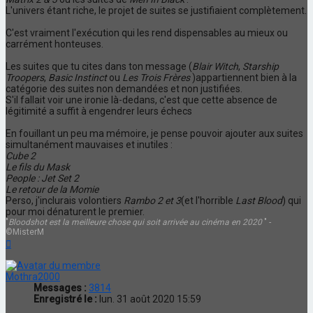
L'univers étant riche, le projet de suites se justifiaient complètement.
C'est vraiment l'exécution qui les rend dispensables au mieux ou
carrément honteuses.
Les suites que tu cites dans ton message (
Blair Witch
,
Starship
Troopers
,
Basic Instinct
ou
Les Trois Frères
)appartiennent bien à la
catégorie des suites non demandées et non justifiées.
S'il fallait voir une ironie là-dedans, c'est que cette absence de
légitimité a suffit à engendrer leurs échecs
En fouillant un peu ma mémoire, je pense pouvoir ajouter aux suites
simultanément mauvaises et inutiles :
Cube 2
Le fils du Mask
People : Jet Set 2
Le retour de la Momie
Perso, j'inclurais volontiers
Rambo 2 et 3
(et l'horrible
Last Blood
) qui
pour moi dénaturent le premier.
"
Bloodshot est la meilleure chose qui soit arrivée au cinéma en 2020
" -
©MisterM
Haut
Mothra2000
Messages :
3814
Enregistré le :
lun. 31 août 2020 15:59