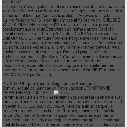
voir réalisé.
La prélogie m'avait globalement convaincu que c'était une mauvaise
idée : Star Wars était différent dans la prélogie, l'époque n'était plus
la même... et bien que j'adorais la prélogie, j'y voyais des faiblesses
qui me faisait dire : "S'ils continuent des films Star Wars, QUELQUE
SOIT LA TIME LINE, je risque d'être un jour déçu... donc je voulais
absolument que la saga Star Wars au cinéma s'arrête. Et si elle
devait revenir... je me disais qu'il faudrait OU BIEN que ça soit des
Spin Off, OU BIEN une toute nouvelle intrigue avec des nouveaux
méchants, des nouveaux personnages, des nouvelles factions (pas
d'Empire, pas de Rebellion...)... bref... la faire vraiment évoluer vers
quelque chose d'autre que ce que l'on avait jusqu'à présent.
En fait... pour moi... si Star Wars 7 m'aurait convaincu s'il avait réussi
à faire ce que Casino Royale a fait sur James Bond : un
dépoussiérage complet à la fois en rupture mais également en
hommage... et qui donne cette sensation de "VRAI NEUF" et non de
"FAUX VIEUX" (que l'on a eu).
PLUS RETOR : pour moi... le Seigneur des Anneaux : La
Communeauté de l'Anneau de Peter Jackson... FONCTIONNE
PARFAITEMENT TOUT SEUL.
Ce film a procuré en moi une révélation quand je l'ai vu en salle avec
mon grand père. Lui comme moi étions retombés dans l'enfance et
on avait TOUS LES DEUX ADORE du début à la fin. Et ce que j'ai
trouvé marquant c'est sa finalité : "Parfois, l'union ne fait pas la
force. C'est même l'inverse : l'équipe n'est pas meilleure parce
qu'elle est grande..." et ce concept là m'avait marqué. Et le cadrage
final de Frodon et Sam qui partent vers le Mordor au loin dans un ciel