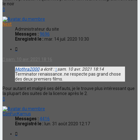
le noir
Haut
Next
Administrateur du site
Messages :
9696
Enregistré le :
mar. 14 juil. 2020 10:30
Citation
sam. 10 avr. 2021 18:16
Mothra2000
a écrit :
↑
sam. 10 avr. 2021 18:14
Terminator renaissance..ne respecte pas grand chose
des deux premiers films.
Pour autant et malgré ses défauts, je le trouve plus intéressant que
la plupart des suites de la licence après le 2.
Haut
ConFucKamus
Messages :
4416
Enregistré le :
lun. 31 août 2020 12:17
Citation