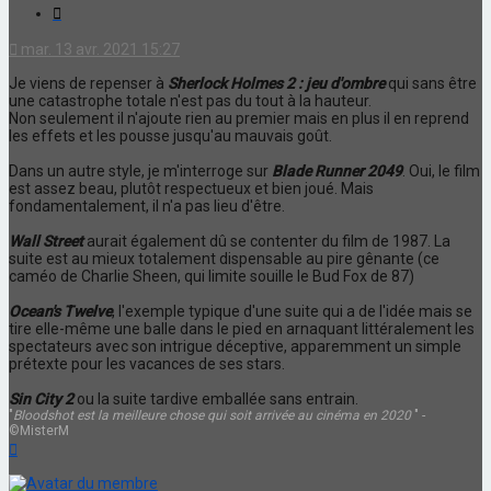
Citation
mar. 13 avr. 2021 15:27
Je viens de repenser à
Sherlock Holmes 2 : jeu d'ombre
qui sans être
une catastrophe totale n'est pas du tout à la hauteur.
Non seulement il n'ajoute rien au premier mais en plus il en reprend
les effets et les pousse jusqu'au mauvais goût.
Dans un autre style, je m'interroge sur
Blade Runner 2049
. Oui, le film
est assez beau, plutôt respectueux et bien joué. Mais
fondamentalement, il n'a pas lieu d'être.
Wall Street
aurait également dû se contenter du film de 1987. La
suite est au mieux totalement dispensable au pire gênante (ce
caméo de Charlie Sheen, qui limite souille le Bud Fox de 87)
Ocean's Twelve
, l'exemple typique d'une suite qui a de l'idée mais se
tire elle-même une balle dans le pied en arnaquant littéralement les
spectateurs avec son intrigue déceptive, apparemment un simple
prétexte pour les vacances de ses stars.
Sin City 2
ou la suite tardive emballée sans entrain.
"
Bloodshot est la meilleure chose qui soit arrivée au cinéma en 2020
" -
©MisterM
Haut