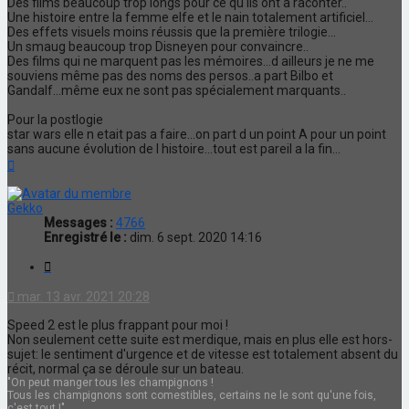
Des films beaucoup trop longs pour ce qu ils ont à raconter..
Une histoire entre la femme elfe et le nain totalement artificiel...
Des effets visuels moins réussis que la première trilogie...
Un smaug beaucoup trop Disneyen pour convaincre..
Des films qui ne marquent pas les mémoires...d ailleurs je ne me
souviens même pas des noms des persos..a part Bilbo et
Gandalf...même eux ne sont pas spécialement marquants..
Pour la postlogie
star wars elle n etait pas a faire...on part d un point A pour un point
sans aucune évolution de l histoire...tout est pareil a la fin...
Haut
Gekko
Messages :
4766
Enregistré le :
dim. 6 sept. 2020 14:16
Citation
mar. 13 avr. 2021 20:28
Speed 2 est le plus frappant pour moi !
Non seulement cette suite est merdique, mais en plus elle est hors-
sujet: le sentiment d'urgence et de vitesse est totalement absent du
récit, normal ça se déroule sur un bateau.
"On peut manger tous les champignons !
Tous les champignons sont comestibles, certains ne le sont qu'une fois,
c'est tout !"