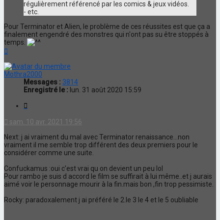
régulièrement référencé par les comics & jeux vidéos.
- etc.
Pour Terminator et Alien, le problème de ces réussites est que ça a
finalement engendré des monstres qui n'ont pas su être stoppés à
temps.
Haut
Mothra2000
Messages :
3814
Enregistré le :
lun. 31 août 2020 15:59
Citation
sam. 10 avr. 2021 19:56
Next: j ai vraiment du mal avec Terminator renaissance...non
vraiment il me semble trop différent des deux premiers pour le
considérer comme une suite.
Confuckamus :oui c'est vrai qu on devient un peu lol
Pour rambo je suis d accord le film se suffirait à lui même..et j aurais
aimé voir le personnage mourir à la fin.mais bon ,fin trop pessimiste.
Rocky: paradoxalement j ai préféré le 2.le 3 le 4 et le 5 oubliable