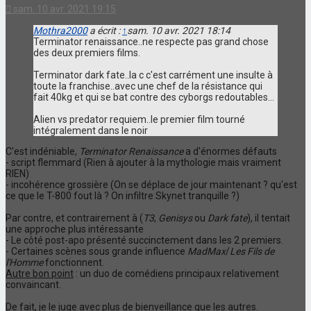
sam. 10 avr. 2021 19:15
Mothra2000
a écrit :
↑
sam. 10 avr. 2021 18:14
Terminator renaissance..ne respecte pas grand chose
des deux premiers films.
Terminator dark fate..la c c'est carrément une insulte à
toute la franchise..avec une chef de la résistance qui
fait 40kg et qui se bat contre des cyborgs redoutables...
Alien vs predator requiem..le premier film tourné
intégralement dans le noir
C'est indéniable,
Terminator Renaissance
a d'énormes défauts
- script flemmard (Rien à ajouter à la mythologie mais vraiment
RIEN)
- incohérence grossière (On se déplace de jour maintenant ? qu'est
ce que le T-800 fout là ? On infiltre Skynet tranquille ?)
Par contre, et contrairement à (
T3
,
Genisys
ou
Dark fate
), il tentait
une approche plus intéressante
- Le côté post-apo présenté succinctement dans les 2 premiers.
- Certaines scènes sous grande influence
MadMax
/
Les Fils de
l'Homme
fonctionnent.
Autre bon point
: un duo de comédiens principaux relativement
convaincant.
De fait, je le juge avec plus de bienveillance que les autres.