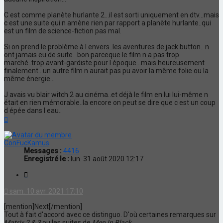
C est comme planète hurlante 2...il est sorti uniquement en dtv...mais
c est une suite qui n amène rien par rapport a planète hurlante..qui
est un film de science-fiction pas mal.
Si on prend le problème à l envers..les aventures de jack button.. n
ont jamais eu de suite...bon parceque le film n a pas trop
marché..trop avant-gardiste pour l époque...mais heureusement
finalement...un autre film n aurait pas pu avoir la même folie ou la
même énergie...
J avais vu blair witch 2 au cinéma..et déjà le film en lui lui-même n
était en rien mémorable..la encore on peut se dire que c est un coup
d épée dans l eau..
Haut
ConFucKamus
Messages :
4416
Enregistré le :
lun. 31 août 2020 12:17
Citation
sam. 10 avr. 2021 17:10
[mention]Next[/mention]
Tout à fait d'accord avec ce distinguo. D'où certaines remarques sur
Matrix 2 & 3
ou les suites de
Men In Black
.