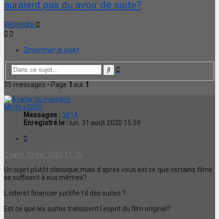
auraient pas du avoir de suite?
Répondre
Imprimer le sujet
Recherche
Rechercher
avancée
35 messages • Page
1
sur
1
Mothra2000
Messages :
3814
Enregistré le :
lun. 31 août 2020 15:59
Citation
sam. 10 avr. 2021 11:15
Un sujet plutôt classique,mais d apres vous est ce que certains films
se suffisent à eux mêmes?
L.interet financier justifie t il des suites ?
Est ce que les suites trahissent l esprit du film originel?