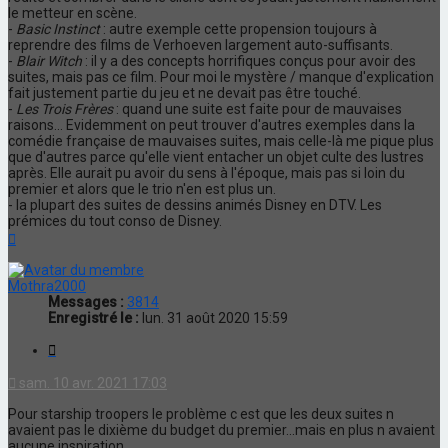
le metteur en scène.
-
Basic Instinct
: autre exemple cette propension toujours à
reprendre des films de Verhoeven largement auto-suffisants.
-
Blair Witch
: il y a des concepts horrifiques conçus pour avoir des
suites, mais pas ce film. Pour moi le mystère / manque d'explication
fait justement partie du jeu et ne devait pas être touché.
-
Les Trois Frères
: quand une suite est faite pour de mauvaises
raisons... Evidemment on peut trouver d'autres exemples dans la
comédie française de mauvaises suites, mais celle-là me pique plus
que d'autres parce qu'elle vient entacher un objet culte des lustres
après. Elle aurait pu avoir du sens à l'époque, mais pas si loin du
premier et alors que le trio n'en est plus un.
- la plupart des suites de dessins animés Disney en DTV. Les
prémices du tout conso de Disney.
Haut
Mothra2000
Messages :
3814
Enregistré le :
lun. 31 août 2020 15:59
Citation
sam. 10 avr. 2021 17:03
Pour starship troopers le problème c est que les deux suites n
avaient pas le dixième du budget du premier...mais en plus n avaient
aucune inspiration...