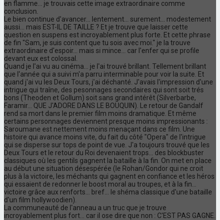
en flamme... je trouvais cette image extraordinaire comme
conclusion.
Le bien continue d'avancer... lentement... surement... modestement
aussi... mais EST-IL DE TAILLE ? Et je trouve que laisser cette
question en suspens est incroyablement plus forte. Et cette phrase
de fin "Sam, je suis content que tu sois avec moi." je la trouve
extraordinaire d'espoir... mais si mince... car l'enfer qui se profile
devant eux est colossal.
Quand je l'ai vu au cinéma... je l'ai trouvé brillant. Tellement brillant
que l'année qui a suivi m'a parru interminable pour voir la suite. Et
quand j'ai vu les Deux Tours, j'ai déchanté. J'avais l'impression d'une
intrigue qui traîne, des pesonnages secondaires qui sont soit trés
bons (Theoden et Gollum) soit sans grand intérêt (Silverbarbe,
Faramir... QUE J'ADORE DANS LE BOUQUIN). Le retour de Gandalf
rend sa mort dans le premier film moins dramatique. Et même
certains personnages deviennent presque moins impressionants :
Saroumane est nettement moins menaçant dans ce film. Une
histoire qui avance moins vite, du fait du côté "Opera" de l'intrigue
qui se disperse sur tops de point de vue. J'a toujours trouvé que les
Deux Tours et le retour du Roi devenaient trops... des blockbuster
classiques où les gentils gagnent la bataille à la fin. On met en place
au début une situation désespérée (le Rohan/Gondor qui ne croit
plus à la victoire, les méchants qui gagnent en confiance et les héros
qui essaient de redonner le boost moral au troupes, et à la fin...
victoire grâce aux renforts... bref... le shéma classique d'une bataille
d'un film hollywoodien).
La communeauté de l'anneau a un truc que je trouve
incroyablement plus fort... car il ose dire que non : C'EST PAS GAGNE.