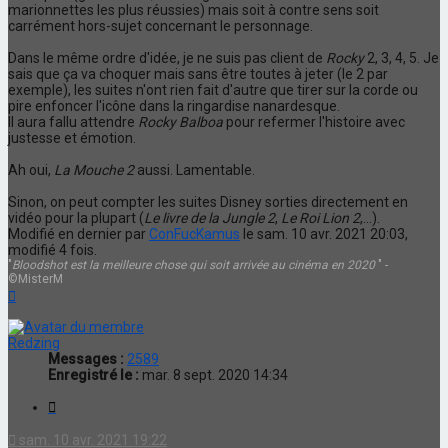
marionnettes les plus réussies) mais soit à contre sens soit
carrément hors-sujet concernant le personnage.
Dans le même ordre d'idée, je ne suis pas client de
Rocky
2, 3, 4, 5. Je
sais que ça va choquer mais sans être toutes à jeter (le 2 par
exemple), les suites n'ont rien fait d'autre que tirer sur la corde ou
pire enfoncer l'icône dans la ringardise nanardesque.
Il aura fallu attendre
Rocky Balboa
pour refermer l'histoire avec
justesse et émotion.
Ah oui,
La Mouche 2
aussi. Lamentable.
Sinon, on peut compter les suites Disney sorties directement en
vidéo pour la plupart (
Le livre de la Jungle 2
,
Le Roi Lion 2
,...).
Modifié en dernier par
ConFucKamus
le sam. 10 avr. 2021 20:03,
modifié 4 fois.
"
Bloodshot est la meilleure chose qui soit arrivée au cinéma en 2020
" -
©MisterM
Haut
Redzing
Messages :
2589
Enregistré le :
mar. 8 sept. 2020 14:34
Citation
sam. 10 avr. 2021 19:22