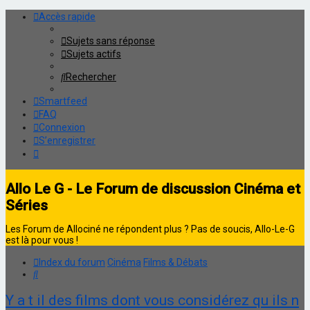
Accès rapide
Sujets sans réponse
Sujets actifs
Rechercher
Smartfeed
FAQ
Connexion
S’enregistrer
Allo Le G - Le Forum de discussion Cinéma et
Séries
Les Forum de Allociné ne répondent plus ? Pas de soucis, Allo-Le-G
est là pour vous !
Index du forum
Cinéma
Films & Débats
Rechercher
Y a t il des films dont vous considérez qu ils n