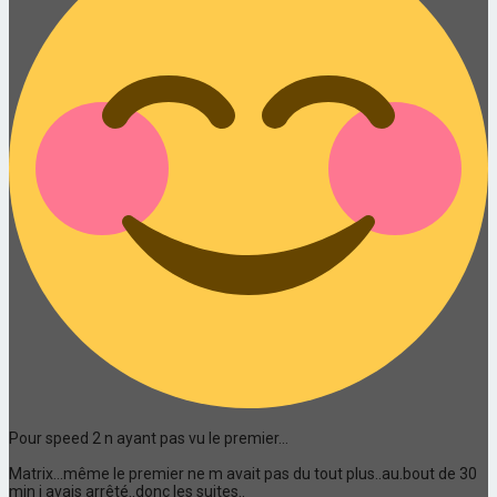
Pour speed 2 n ayant pas vu le premier...
Matrix...même le premier ne m avait pas du tout plus..au.bout de 30
min j avais arrêté..donc les suites..