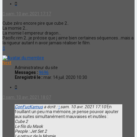
Citation
sam. 10 avr. 2021 17:17
Cube zéro encore pire que cube 2..
La momie 2...
La momie l empereur dragon...
Pacific rim 2...je précise que j aime bien certaines séquences...mais a
la rigueur autant n avoir jamais réaliser le film.
Haut
Next
Administrateur du site
Messages :
9696
Enregistré le :
mar. 14 juil. 2020 10:30
Citation
sam. 10 avr. 2021 18:07
ConFucKamus
a écrit :
↑
sam. 10 avr. 2021 17:10
En
fouillant un peu ma mémoire, je pense pouvoir ajouter
aux suites simultanément mauvaises et inutiles :
Cube 2
Le fils du Mask
People : Jet Set 2
Le retour de la Momie