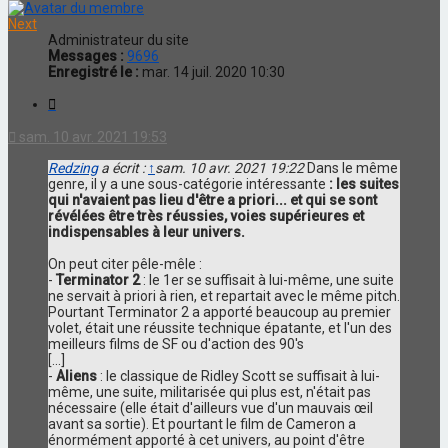
Next
Administrateur du site
Messages :
9696
Enregistré le :
mar. 14 juil. 2020 10:30
Citation
sam. 10 avr. 2021 19:53
Redzing
a écrit :
↑
sam. 10 avr. 2021 19:22
Dans le même
genre, il y a une sous-catégorie intéressante
: les suites
qui n'avaient pas lieu d'être a priori... et qui se sont
révélées être très réussies, voies supérieures et
indispensables à leur univers.
On peut citer pêle-mêle :
-
Terminator 2
: le 1er se suffisait à lui-même, une suite
ne servait à priori à rien, et repartait avec le même pitch.
Pourtant Terminator 2 a apporté beaucoup au premier
volet, était une réussite technique épatante, et l'un des
meilleurs films de SF ou d'action des 90's
[...]
-
Aliens
: le classique de Ridley Scott se suffisait à lui-
même, une suite, militarisée qui plus est, n'était pas
nécessaire (elle était d'ailleurs vue d'un mauvais œil
avant sa sortie). Et pourtant le film de Cameron a
énormément apporté à cet univers, au point d'être