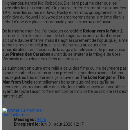
(Highlander, Karaté Kid, RoboCop, Die Hard pour ne citer que les
exemples les plus connus). On pourrait même remonter aux années
1970 avec les suites de Jaws, Rocky et Rambo, qui signèrent la fin
définitive du Nouvel Hollywood et amorcèrent dans le même élan le
début d'une ère plus commerciale pour le cinéma américain.
De la même manière, j'ai toujours considéré
Retour vers le futur 2
comme le film le moins bon de la trilogie, sans pour autant que ce
soit une daube infâme, mais il s'agit assurément de l'opus que j'aime
le moins revoir et celui que j'ai le moins revu au cours des
innombrables rediffusions de la saga à la télévision. Je pense aussi
que
Pirates des Caraïbes
aurait dû se limiter à la trilogie de Gore
Verbinski au vu des deux films qui ont suivi.
Le sujet peut en outre être relié à celui des films qui ne devraient pas
avoir de suite et ce, sous aucun prétexte : pour des raisons et dans
des registres très différents, je trouve que
The Lone Ranger
et
The
Man from Uncle
sont tellement bons en eux-mêmes qu'ils ne
devraient jamais connaître de suite, leur faible succès au box-office
ayant de toute façon fortement compromis cette possibilité (et c'est
tant mieux).
Haut
ConFucKamus
Messages :
4416
Enregistré le :
lun. 31 août 2020 12:17