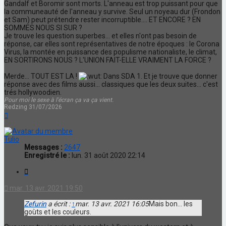
Gandalf et Boromir sont morts. L'anneau est trop puissant pour que
la communeauté de l'anneau y survive. Seul un noyeau dur (Frondon
et Sam) peut prétendre rester incorruptible.... ET ENCORE ? EN
SOMMES NOUS SI SUR ?
Je trouve les question superbes... et elles n'ont pas besoin de
réponse, car elles sont représentatives de notre époques : le Corona
Virus, la montée en puissance des populisme nationaliste, le climat,
EN SORTIRONS NOUS ? L'UNION FAIT-ELLE VRAIMENT LA FORCE ?
Merde... TOUT EST LA !
Dans SDA 1. Et je trouve que donner
réponse avec des films aussi... classiques que les deux suites... c'est
trés hollywoodien.
Pour moi le sexe à l'écran ça va ça vient.
Redzing 31/07/2026
Haut
Tulio
Messages :
2647
Enregistré le :
lun. 31 août 2020 22:14
Citation
mar. 13 avr. 2021 19:50
Zefurin
a écrit :
↑
mar. 13 avr. 2021 16:05
Mais bon... les
goùts et les couleurs.