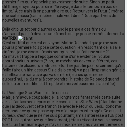
premier film qui n'appelait pas vraiment de suite. Sinon un petit
cliffhanger sympa pour dire : "le voyage dans le temps n'a pas de
limite." A ce train là on pourrait dire que Retour vers le Futur 3 mérite
une suite aussi (car la scène finale veut dire : "Doc repart vers de
nouvelles aventures").
Déjà dit plus tôt par d'autres quand je pense à des films qui
n'auraient pas dû devenir une franchise... je pense immédiatement à
MATRIX
.
C'est surtout que c'est en voyant Matrix Reloaded que je me suis
pour la première fois posé cette question : en ressortant de la salle
cinéma, je me disais... "mais pourquoi ont-ils fait une suite ?"
Ca m'avait frappé à l'époque comme d'une évidence : vouloir
approfondir un univers (Zion, un méchants devenu différent, ces
histoires de plusieurs matrices, etc...) ne justifie pas forcément qu'il
faille faire un film dessus SI (je dis bien si) y a pas l'inspiration géniale
et l'efficacité narrative qui va derrière (je crois que même
aujourd'hui, j'ai du mal à comprendre l'histoire de Reloaded quand
celle du premier film est limpide et merveilleusement racontée).
La Postlogie Star Wars... reste un cas.
Mais je m'avoue coupable : je l'ai longtemps fantasmée cette suite.
Je l'ai fantasmée depuis que je connaissais Star Wars (étant donné
que j'ai découvert cette franchise avec le Retour du Jedi... donc me
demander ce qui se passe après m'a toujours interrogé). Ce qui est
curieux, c'est que je ne me suis pourtant jamais intéressé à l'UE post
ROTJ... ce qui prouve que finalement, j'étais réticent à vouloir savoir.
Bref... un fantasme que je n'avais moi-même pas vraiment envie de