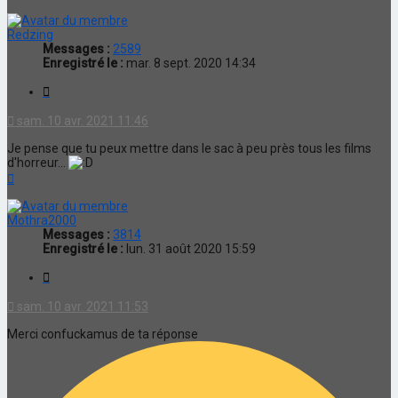
Redzing
Messages :
2589
Enregistré le :
mar. 8 sept. 2020 14:34
Citation
sam. 10 avr. 2021 11:46
Je pense que tu peux mettre dans le sac à peu près tous les films
d'horreur...
Haut
Mothra2000
Messages :
3814
Enregistré le :
lun. 31 août 2020 15:59
Citation
sam. 10 avr. 2021 11:53
Merci confuckamus de ta réponse