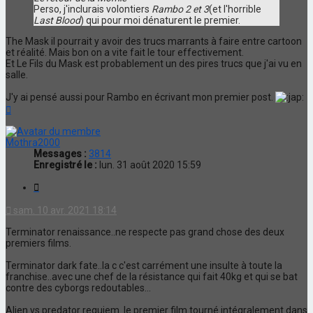
Perso, j'inclurais volontiers
Rambo 2 et 3
(et l'horrible
Last Blood
) qui pour moi dénaturent le premier.
The Mask il pourrait y avoir des trucs marrants à faire entre cartoon
et réalité. Mais bon on a vite fait le tour effectivement.
Et Le Fils du Mask est probablement un des pires trucs que j'ai vu en
salle.
J'y ai pensé aussi pour Rambo en écrivant mon premier post.
Haut
Mothra2000
Messages :
3814
Enregistré le :
lun. 31 août 2020 15:59
Citation
sam. 10 avr. 2021 18:14
Terminator renaissance..ne respecte pas grand chose des deux
premiers films.
Terminator dark fate..la c c'est carrément une insulte à toute la
franchise..avec une chef de la résistance qui fait 40kg et qui se bat
contre des cyborgs redoutables...
Alien vs predator requiem..le premier film tourné intégralement dans