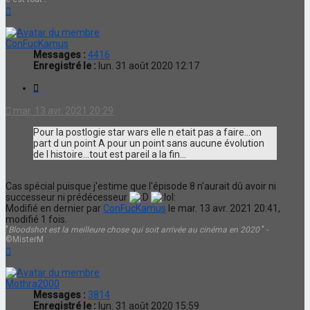
Haut
ConFucKamus
Messages :
4416
Enregistré le :
lun. 31 août 2020 12:17
Citation
mar. 13 avr. 2021 20:29
Pour la postlogie star wars elle n etait pas a faire...on
part d un point A pour un point sans aucune évolution
de l histoire...tout est pareil a la fin...
Cas spécial puisque j'estime que l'épisode 8 n'aurait dû avoir ni
successeur ni prédécesseur
Modifié en dernier par
ConFucKamus
le mar. 13 avr. 2021 20:41,
modifié 1 fois.
"
Bloodshot est la meilleure chose qui soit arrivée au cinéma en 2020
" -
©MisterM
Haut
Mothra2000
Messages :
3814
Enregistré le :
lun. 31 août 2020 15:59