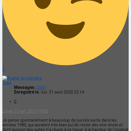
Haut
Tulio
Messages :
2647
Enregistré le :
lun. 31 août 2020 22:14
Citation
mar. 13 avr. 2021 14:02
Je pense spontanément à beaucoup de succès sortis dans les
années 1980, qui auraient très bien pu/dû rester des one-shots et
dont aucune des suites n'a réussi à se hisser à la hauteur de l'original