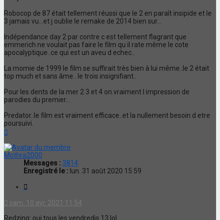
Robocop de 87 était tellement réussi que le 2 en paraît insipide et le
3 jamais vu...et j oublie le remake de 2014 bien sur...
Indépendance day 2 par contre c est tellement flagrant que
emmerich ne voulait pas faire le film qu il rate même le cote
apocalyptique..ce qui est un aveu d echec..
La momie de 1999 le film se suffirait très bien à lui même..le 2 était
top much et sans âme.. le trois insignifiant..
Pour les dents de la mer 2 3 et 4 on.vraiment l impression de
parodies du premier...
Predator..le film est vraiment efficace..et la nullement besoin d etre
poursuivi.
Haut
Mothra2000
Messages :
3814
Enregistré le :
lun. 31 août 2020 15:59
Citation
sam. 10 avr. 2021 11:54
Redzing: oui tous les vendredis 13 lol