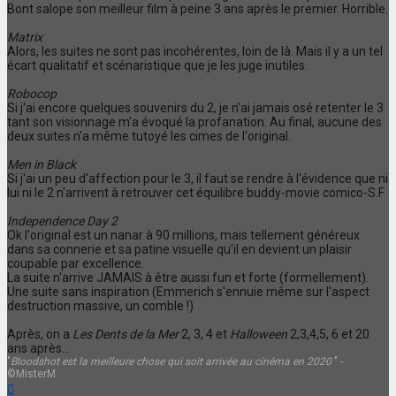
Bont salope son meilleur film à peine 3 ans après le premier. Horrible.
Matrix
Alors, les suites ne sont pas incohérentes, loin de là. Mais il y a un tel
écart qualitatif et scénaristique que je les juge inutiles.
Robocop
Si j'ai encore quelques souvenirs du 2, je n'ai jamais osé retenter le 3
tant son visionnage m'a évoqué la profanation. Au final, aucune des
deux suites n'a même tutoyé les cimes de l'original.
Men in Black
Si j'ai un peu d'affection pour le 3, il faut se rendre à l'évidence que ni
lui ni le 2 n'arrivent à retrouver cet équilibre buddy-movie comico-S.F
Independence Day 2
Ok l'original est un nanar à 90 millions, mais tellement généreux
dans sa connerie et sa patine visuelle qu'il en devient un plaisir
coupable par excellence.
La suite n'arrive JAMAIS à être aussi fun et forte (formellement).
Une suite sans inspiration (Emmerich s'ennuie même sur l'aspect
destruction massive, un comble !)
Après, on a
Les Dents de la Mer
2, 3, 4 et
Halloween
2,3,4,5, 6 et 20
ans après...
"
Bloodshot est la meilleure chose qui soit arrivée au cinéma en 2020
" -
©MisterM
Haut