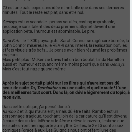
T3
est une pale copie sans idée et ne brille que dans ses dernières
minutes. Tout le reste est plat, sans être nul.
Genisys
est un scandale : persos souillés, casting improbable,
recopiage sans talent des deux premiers, Skynet devient une
application bêta, l'humour est abominable. Le pire.
Dark Fate
: le T-800 paysagiste, Sarah Connor sexagénaire burnée, la
John Connor miséreuse, le REV-9 sans intérêt, la réalisation bof, les
effets visuels très bofs... Je pense avoir bien résumé les problèmes
majeurs.
Mais petit plus : McKenzie Davis fait un bon boulot, Linda Hamilton
aussi et l'humour est quand même moins pourri que dans
Genisys
.
Mais c'est tout naze quand même.
Après le sujet portait plutôt sur les films qui n'auraient pas dû
avoir de suite. Or,
Terminator
a eu une suite, et quelle suite ! L'une
des meilleures tout court. Donc là, on dévie légèrement du topic, à
mon avis.
Dans cette optique, j'ai pensé donc à :
Rambo
2 et 3, qui n'auraient jamais dû être faits. Rambo est un
personnage tragique, touchant, loin de la caricature qu'il est devenu
à cause des suites. Même si le 4ème relève le niveau, j'estime que
les suites n'ont rien apporté au mythe. Certes, le 2 et 3 sont assez
comiques (grâce à eux, Les Guignols nous ont offert l'une des