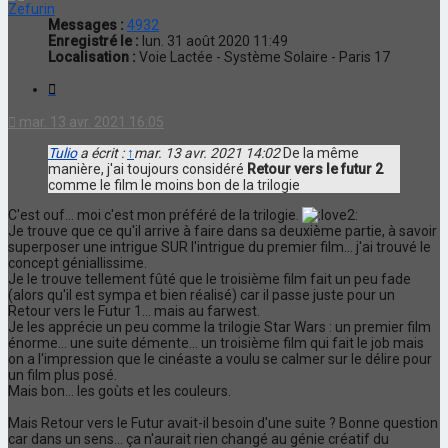
Zefurin
Messages :
4932
Enregistré le :
lun. 31 août 2020 11:49
Localisation :
Voie Lactée - Système Solaire - Paris 17
Citation
mar. 13 avr. 2021 16:05
Tulio
a écrit :
↑
mar. 13 avr. 2021 14:02
De la même
manière, j'ai toujours considéré
Retour vers le futur 2
comme le film le moins bon de la trilogie
C'est ouf... moi c'est mon préféré de la trilogie.
Je trouve que ce qu'il arrive à faire dans sa deuxième partie, à savoir
superposer une intrigue SUR l'intrigue du premier film... j'ai trouvé le
concept géniallissime.
Je le trouve tellement fûté que le troisième film fait un peu fade
(alors qu'il est sympa et bien réalisé) car il passe juste pour un
Retour vers le Futur 1... mais au farwest.
Je les apprécie un peu comme la trilogie Star Wars : un premier film
énorme... une suite démente... un troisième film qui fait le job mais
on a l'impression que le cinéaste a voulu se calmer sur le délire pour
un film plus posé.
Mais bon... les goùts et les couleurs.
Mais Retour vers le Futur avait-il besoin d'une suite ? Bonne question
car dans un sens... ça n'aurait rien changé au génie créatif du