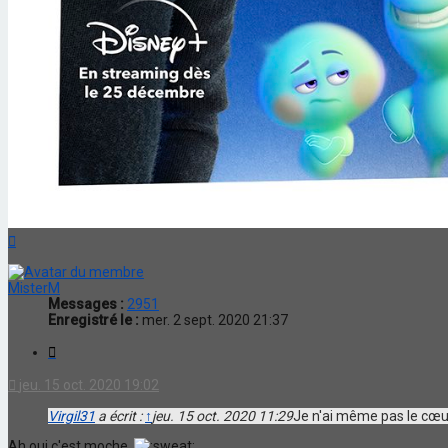
Haut
MisterM
Messages :
2951
Enregistré le :
mer. 2 sept. 2020 21:37
Citation
jeu. 15 oct. 2020 19:02
Virgil31
a écrit :
↑
jeu. 15 oct. 2020 11:29
Je n'ai même pas le cœur
Ah oui c'est moche.