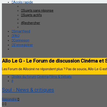
Accès rapide
Sujets sans réponse
Sujets actifs
Rechercher
Smartfeed
FAQ
Connexion
S’enregistrer
Allo Le G - Le Forum de discussion Cinéma et 
Les Forum de Allociné ne répondent plus ? Pas de soucis, Allo-Le-G est 
Index du forum
Cinéma
Films & Débats
Rechercher
Soul - News & critiques
Répondre