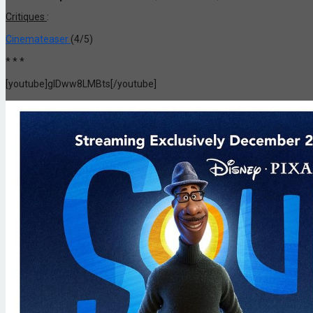
Critiques
:
Cinemateaser
(4/5)
* * *
[youtube]gIDww8LMBts[/youtube]