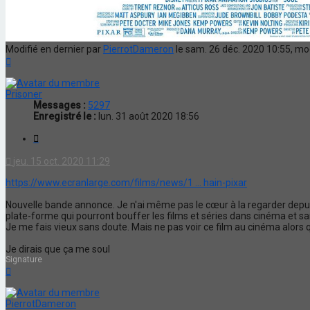
Modifié en dernier par
PierrotDameron
le sam. 26 déc. 2020 10:55, modi
Haut
Prisoner
Messages :
5297
Enregistré le :
lun. 31 août 2020 18:56
Citation
jeu. 15 oct. 2020 11:29
https://www.ecranlarge.com/films/news/1 ... hain-pixar
Nouvelle bande annonce. Je n'ai même pas le cœur à la regarder depuis 
plate-forme qui pourront bouffer les films et séries dans cinéma et s
Je me fais vieux sans doute. Mais ne pas voir ce film au cinéma alors qu
Je dirais que ça me soul
Signature
Haut
PierrotDameron