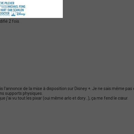
fié 2 fois.
l'annonce de la mise à disposition sur Disney +. Je ne sais même pas qui
ans supports physiques.
e j'ai vu tout les pixar (oui même arlo et dory...), ça me fend le cœur.