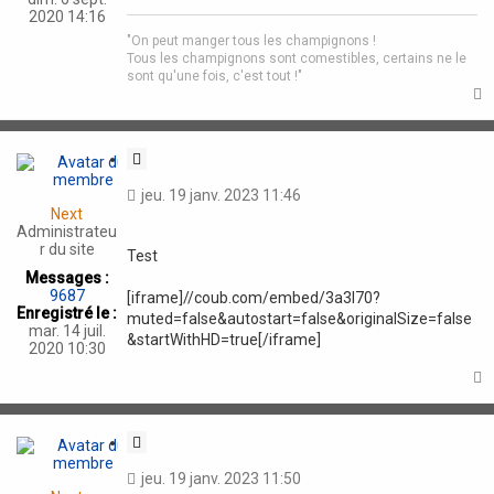
n
2020 14:16
"On peut manger tous les champignons !
Tous les champignons sont comestibles, certains ne le
sont qu'une fois, c'est tout !"
t
C
i
jeu. 19 janv. 2023 11:46
t
Next
a
Administrateu
t
r du site
Test
i
Messages :
o
9687
[iframe]//coub.com/embed/3a3l70?
n
Enregistré le :
muted=false&autostart=false&originalSize=false
mar. 14 juil.
&startWithHD=true[/iframe]
2020 10:30
t
C
i
jeu. 19 janv. 2023 11:50
t