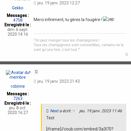
jeu. 19 janv. 2023 12:27
t
Gekko
a
Messages :
t
Merci infiniment, tu gères la fougère !
4758
i
Enregistré le :
o
dim. 6 sept.
n
2020 14:16
"On peut manger tous les champignons !
Tous les champignons sont comestibles, certains ne le
sont qu'une fois, c'est tout !"
t
C
i
jeu. 19 janv. 2023 21:43
t
robinne
a
Messages :
t
7263
i
Enregistré le :
o
jeu. 8 oct.
Next
a écrit :
↑
jeu. 19 janv. 2023 11:46
n
2020 16:27
Test
[iframe]//coub.com/embed/3a3l70?