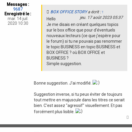
i
T
Messages :
O
o
9687
R
BOX OFFICE STORY
a écrit :
↑
n
Enregistré le :
Y
jeu. 17 août 2023 05:37
mar. 14 juil.
Hello
2020 10:30
Je me disais en créant quelques topics
sur le box office que pour d'éventuels
nouveaux lecteurs (ce que j'espère pour
le forum) si tu ne pouvais pas renommer
le topic BUSINESS en topic BUSINESS et
BOX OFFICE ? où BOX OFFICE et
BUSINESS ?
Simple suggestion.
Bonne suggestion. J'ai modifié.
Suggestion inverse, si tu peux éviter de toujours
tout mettre en majuscule dans les titres ce serait
bien. C'est assez "agressif" visuellement. Et pas
forcément plus lisible.
t