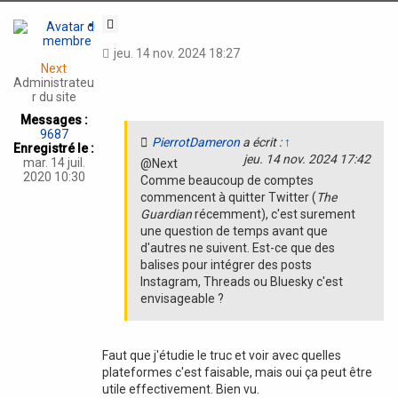
e
t
C
r
P
i
jeu. 14 nov. 2024 18:27
i
t
Next
e
a
Administrateu
r
t
r du site
r
o
i
Messages :
t
o
9687
D
PierrotDameron
a écrit :
↑
n
Enregistré le :
a
jeu. 14 nov. 2024 17:42
mar. 14 juil.
@Next
m
2020 10:30
Comme beaucoup de comptes
e
r
commencent à quitter Twitter (
The
o
Guardian
récemment), c'est surement
n
une question de temps avant que
d'autres ne suivent. Est-ce que des
balises pour intégrer des posts
Instagram, Threads ou Bluesky c'est
envisageable ?
Faut que j'étudie le truc et voir avec quelles
plateformes c'est faisable, mais oui ça peut être
utile effectivement. Bien vu.