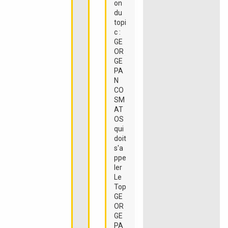
on
du
topi
c :
GE
OR
GE
PA
N
CO
SM
AT
OS
qui
doit
s'a
ppe
ler
Le
Top
GE
OR
GE
PA