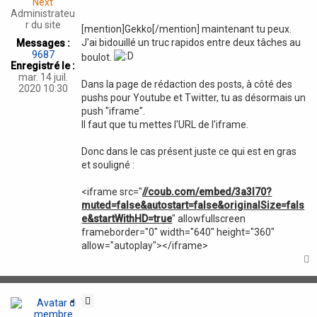
Next
a
Administrateu
t
r du site
[mention]Gekko[/mention] maintenant tu peux.
i
J'ai bidouillé un truc rapidos entre deux tâches au
Messages :
o
9687
boulot.
n
Enregistré le :
mar. 14 juil.
Dans la page de rédaction des posts, à côté des
2020 10:30
pushs pour Youtube et Twitter, tu as désormais un
push "iframe".
Il faut que tu mettes l'URL de l'iframe.
Donc dans le cas présent juste ce qui est en gras
et souligné :
<iframe src="
//coub.com/embed/3a3l70?
muted=false&autostart=false&originalSize=fals
e&startWithHD=true
" allowfullscreen
frameborder="0" width="640" height="360"
allow="autoplay"></iframe>
t
C
i