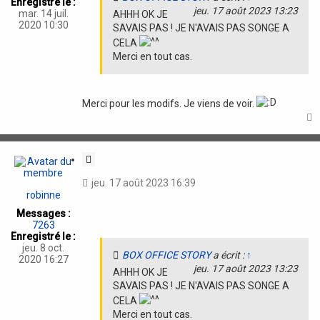
n
Enregistré le :
E
jeu. 17 août 2023 13:23
mar. 14 juil.
AHHH OK JE
S
2020 10:30
T
SAVAIS PAS ! JE N'AVAIS PAS SONGE A
O
CELA
R
Merci en tout cas.
Y
Merci pour les modifs. Je viens de voir.
t
C
i
jeu. 17 août 2023 16:39
t
robinne
a
Messages :
t
7263
i
Enregistré le :
o
jeu. 8 oct.
BOX OFFICE STORY
a écrit :
↑
n
2020 16:27
jeu. 17 août 2023 13:23
AHHH OK JE
SAVAIS PAS ! JE N'AVAIS PAS SONGE A
CELA
Merci en tout cas.