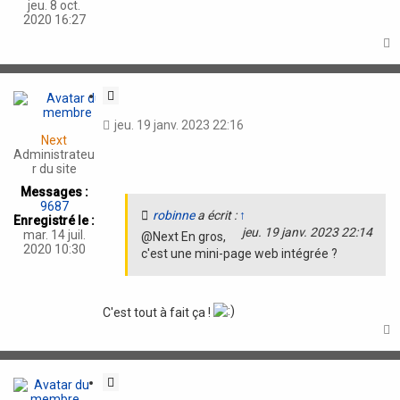
o
jeu. 8 oct.
n
2020 16:27
t
C
i
jeu. 19 janv. 2023 22:16
t
Next
a
Administrateu
t
r du site
i
Messages :
o
9687
robinne
a écrit :
↑
n
Enregistré le :
jeu. 19 janv. 2023 22:14
mar. 14 juil.
@Next En gros,
2020 10:30
c'est une mini-page web intégrée ?
C'est tout à fait ça !
t
C
i