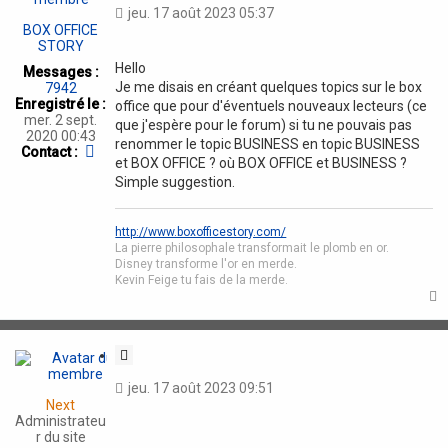
jeu. 17 août 2023 05:37
t
BOX OFFICE
a
STORY
t
Hello
Messages :
i
Je me disais en créant quelques topics sur le box
7942
o
Enregistré le :
office que pour d'éventuels nouveaux lecteurs (ce
n
mer. 2 sept.
que j'espère pour le forum) si tu ne pouvais pas
2020 00:43
renommer le topic BUSINESS en topic BUSINESS
C
Contact :
et BOX OFFICE ? où BOX OFFICE et BUSINESS ?
o
Simple suggestion.
n
t
a
c
http://www.boxofficestory.com/
t
La pierre philosophale transformait le plomb en or.
e
Disney transforme l'or en merde.
r
Kevin Feige tu fais de la merde.
B
O
X
O
t
C
F
i
F
jeu. 17 août 2023 09:51
I
t
Next
C
a
Administrateu
E
t
r du site
S