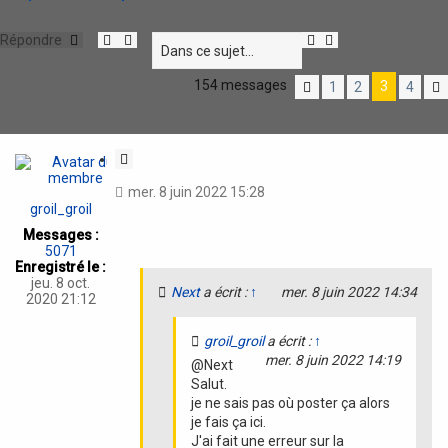
R
R
Répondre
e
e
c
c
154 messages
3
1
2
4
h
h
P
e
e
r
r
r
é
c
c
c
h
h
é
C
e
e
d
i
r
a
e
mer. 8 juin 2022 15:28
t
v
n
groil_groil
a
t
a
n
e
Messages :
t
c
5071
i
é
Enregistré le :
o
e
jeu. 8 oct.
Next
a écrit :
↑
mer. 8 juin 2022 14:34
n
2020 21:12
groil_groil
a écrit :
↑
mer. 8 juin 2022 14:19
@Next
Salut.
je ne sais pas où poster ça alors
je fais ça ici.
J'ai fait une erreur sur la