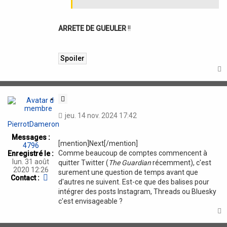
ARRETE DE GUEULER
!!
t
C
i
jeu. 14 nov. 2024 17:42
t
PierrotDameron
a
Messages :
t
[mention]Next[/mention]
4796
i
Comme beaucoup de comptes commencent à
Enregistré le :
o
lun. 31 août
quitter Twitter (
The Guardian
récemment), c'est
n
2020 12:26
surement une question de temps avant que
C
Contact :
d'autres ne suivent. Est-ce que des balises pour
o
intégrer des posts Instagram, Threads ou Bluesky
n
c'est envisageable ?
t
a
c
t