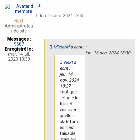
t
C
i
lun. 16 déc. 2024 18:35
t
Next
a
Administrateu
t
r du site
i
Messages :
o
9687
MisterM
a écrit :
↑
n
Enregistré le :
lun. 16 déc. 2024 18:30
mar. 14 juil.
2020 10:30
Next
a
écrit :
↑
jeu. 14
nov. 2024
18:27
Faut que
j'étudie le
truc et
voir avec
quelles
plateform
es c'est
faisable,
mais oui