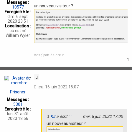
Messages :
t
un nouveau visiteur ?
10577
i
Enregistré le :
o
dim. 6 sept.
n
2020 23:51
Localisation :
où est né
William Wyler
Vosg'patt de cœur
t
C
i
jeu. 16 juin 2022 15:07
t
Prisoner
a
Messages :
t
5301
i
Enregistré le :
o
lun. 31 août
Kit
a écrit :
↑
mer. 8 juin 2022 17:00
n
2020 18:56
un nouveau visiteur ?