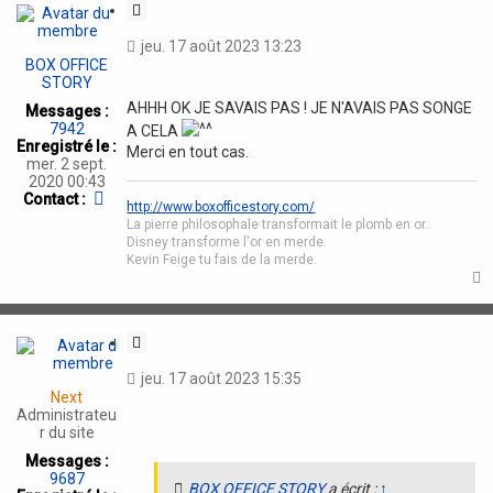
C
i
jeu. 17 août 2023 13:23
t
BOX OFFICE
a
STORY
t
AHHH OK JE SAVAIS PAS ! JE N'AVAIS PAS SONGE
Messages :
i
7942
A CELA
o
Enregistré le :
Merci en tout cas.
n
mer. 2 sept.
2020 00:43
C
Contact :
http://www.boxofficestory.com/
o
La pierre philosophale transformait le plomb en or.
n
Disney transforme l'or en merde.
t
Kevin Feige tu fais de la merde.
a
c
t
e
t
r
C
B
i
O
jeu. 17 août 2023 15:35
t
X
Next
a
O
Administrateu
F
t
r du site
F
i
Messages :
I
o
9687
C
BOX OFFICE STORY
a écrit :
↑