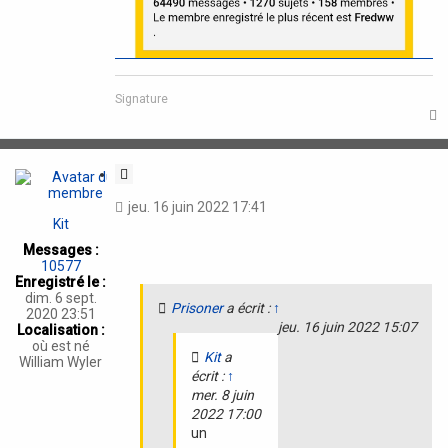
Signature
t
C
i
jeu. 16 juin 2022 17:41
t
Kit
a
Messages :
t
10577
i
Enregistré le :
o
dim. 6 sept.
Prisoner
a écrit :
↑
n
2020 23:51
jeu. 16 juin 2022 15:07
Localisation :
où est né
Kit
a
William Wyler
écrit :
↑
mer. 8 juin
2022 17:00
un