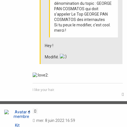
dénomination du topic : GEORGE
PAN COSMATOS qui doit
s'appeler Le Top GEORGE PAN
COSMATOS des internautes
Si tu peux le modifier, c'est cool.
merci !
Hey !
Modifié.
I like your hair.
t
C
i
mer. 8 juin 2022 16:59
t
Kit