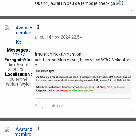
Quand j'aurai un peu de temps je check ça
t
C
i
jeu. 14 nov. 2024 22:54
t
Kit
a
Messages :
t
[mention]Next[/mention]
10577
i
salut grand Manie tout, tu as vu ce W3C [Validator]
Enregistré le :
o
dim. 6 sept.
?
n
2020 23:51
Localisation :
où est né
William Wyler
Vosg'patt de cœur
t
C
i