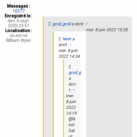
a
Messages :
t
10577
i
Enregistré le :
o
dim. 6 sept.
groil_groil
a écrit :
↑
n
2020 23:51
mer. 8 juin 2022 15:28
Localisation :
où est né
Next
a
William Wyler
écrit :
↑
mer. 8 juin
2022 14:34
groil_groil
a
écri
t :
↑
mer.
8 juin
2022
14:19
@N
ext
Sal
ut.