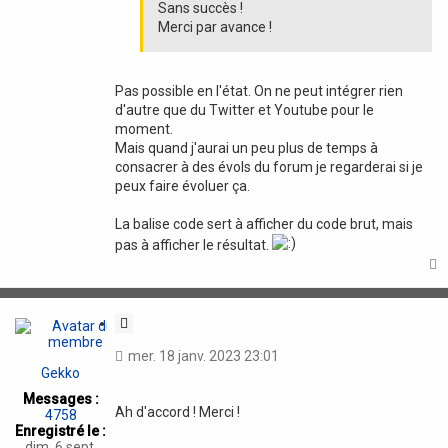
Sans succès !
Merci par avance !
Pas possible en l'état. On ne peut intégrer rien
d'autre que du Twitter et Youtube pour le
moment.
Mais quand j'aurai un peu plus de temps à
consacrer à des évols du forum je regarderai si je
peux faire évoluer ça.
La balise code sert à afficher du code brut, mais
pas à afficher le résultat.
t
C
i
mer. 18 janv. 2023 23:01
t
Gekko
a
Messages :
t
Ah d'accord ! Merci !
4758
i
Enregistré le :
o
dim. 6 sept.