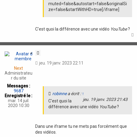
muted=false&autostart=false&originalSi
ze=false&startWithHD=true[/iframe]
C'est quoi la différence avec une vidéo
YouTube
?
t
C
i
jeu. 19 janv. 2023 22:11
t
Next
a
Administrateu
t
r du site
i
Messages :
o
9687
robinne
a écrit :
↑
n
Enregistré le :
jeu. 19 janv. 2023 21:43
mar. 14 juil.
C'est quoi la
2020 10:30
différence avec une vidéo
YouTube
?
Dans une iframe tu ne mets pas forcément que
des vidéos.