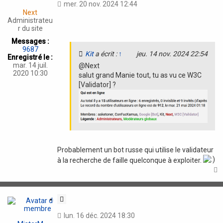
mer. 20 nov. 2024 12:44
t
Next
a
Administrateu
t
r du site
i
Messages :
o
9687
Kit
a écrit :
↑
jeu. 14 nov. 2024 22:54
n
Enregistré le :
mar. 14 juil.
@Next
2020 10:30
salut grand Manie tout, tu as vu ce W3C
[Validator] ?
Probablement un bot russe qui utilise le validateur
à la recherche de faille quelconque à exploiter.
t
C
i
lun. 16 déc. 2024 18:30
t