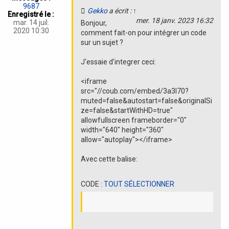
o
9687
Gekko
a écrit :
↑
n
Enregistré le :
mer. 18 janv. 2023 16:32
mar. 14 juil.
Bonjour,
2020 10:30
comment fait-on pour intégrer un code
sur un sujet ?
J'essaie d'integrer ceci:
<iframe
src="//coub.com/embed/3a3l70?
muted=false&autostart=false&originalSi
ze=false&startWithHD=true"
allowfullscreen frameborder="0"
width="640" height="360"
allow="autoplay"></iframe>
Avec cette balise:
CODE :
TOUT SÉLECTIONNER