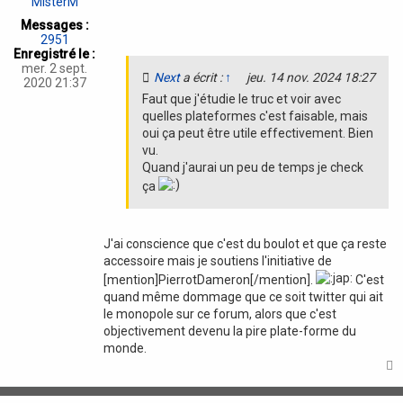
MisterM
a
Messages :
t
2951
i
Enregistré le :
o
mer. 2 sept.
Next
a écrit :
↑
jeu. 14 nov. 2024 18:27
n
2020 21:37
Faut que j'étudie le truc et voir avec
quelles plateformes c'est faisable, mais
oui ça peut être utile effectivement. Bien
vu.
Quand j'aurai un peu de temps je check
ça
J'ai conscience que c'est du boulot et que ça reste
accessoire mais je soutiens l'initiative de
[mention]PierrotDameron[/mention].
C'est
quand même dommage que ce soit twitter qui ait
le monopole sur ce forum, alors que c'est
objectivement devenu la pire plate-forme du
monde.