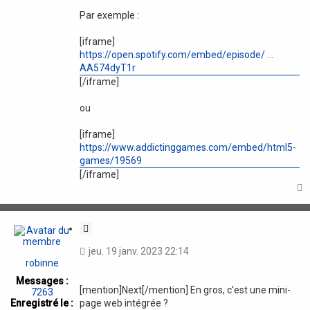
Par exemple :
[iframe]
https://open.spotify.com/embed/episode/ ...
AA574dyT1r
[/iframe]
ou
[iframe]
https://www.addictinggames.com/embed/html5-
games/19569
[/iframe]
t
C
i
jeu. 19 janv. 2023 22:14
t
robinne
a
Messages :
t
[mention]Next[/mention] En gros, c'est une mini-
7263
i
page web intégrée ?
Enregistré le :