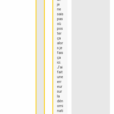
je
ne
sais
pas
où
pos
ter
ça
alor
s je
fais
ça
ici.
J'ai
fait
une
err
eur
sur
la
dén
omi
nati