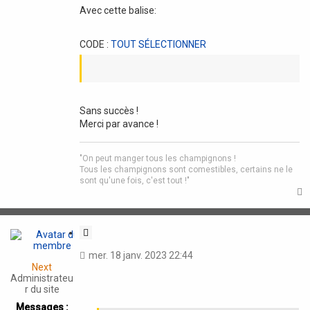
Avec cette balise:
CODE :
TOUT SÉLECTIONNER
Sans succès !
Merci par avance !
"On peut manger tous les champignons !
Tous les champignons sont comestibles, certains ne le
sont qu'une fois, c'est tout !"
t
C
i
mer. 18 janv. 2023 22:44
t
Next
a
Administrateu
t
r du site
i
Messages :