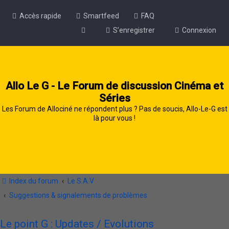
Accès rapide
Smartfeed
FAQ
S’enregistrer
Connexion
Allo Le G - Le Forum de discussion Cinéma et
Séries
Les Forum de Allociné ne répondent plus ? Pas de soucis, Allo-Le-G est
là pour vous !
Index du forum
Le S.A.V
Suggestions & signalements de problèmes
Le point G : Updates / Evolutions