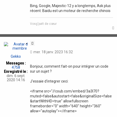
Bing, Google, Majestic-12 y a longtemps, Ask plus
récent. Baidu est un moteur de recherche chinois
Vosg'patt de cœur
t
C
i
mer. 18 janv. 2023 16:32
t
Gekko
a
Messages :
t
Bonjour, comment fait-on pour intégrer un code
4758
i
sur un sujet ?
Enregistré le :
o
dim. 6 sept.
n
2020 14:16
J'essaie d'integrer ceci:
<iframe src="//coub.com/embed/3a3l70?
muted=false&autostart=false&originalSize=false
&startWithHD=true" allowfullscreen
frameborder="0" width="640" height="360"
allow="autoplay"></iframe>