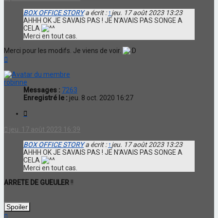
BOX OFFICE STORY
a écrit :
↑
jeu. 17 août 2023 13:23
AHHH OK JE SAVAIS PAS ! JE N'AVAIS PAS SONGE A
CELA
Merci en tout cas.
Merci pour les modifs. Je viens de voir.
Haut
robinne
Messages :
7263
Enregistré le :
jeu. 8 oct. 2020 16:27
Citation
jeu. 17 août 2023 16:39
BOX OFFICE STORY
a écrit :
↑
jeu. 17 août 2023 13:23
AHHH OK JE SAVAIS PAS ! JE N'AVAIS PAS SONGE A
CELA
Merci en tout cas.
ARRETE DE GUEULER
!!
Haut