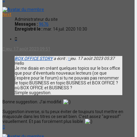
Next
Administrateur du site
Messages :
9676
Enregistré le :
mar. 14 juil. 2020 10:30
Citation
jeu. 17 août 2023 09:51
BOX OFFICE STORY
a écrit :
↑
jeu. 17 août 2023 05:37
Hello
Je me disais en créant quelques topics sur le box office
que pour d'éventuels nouveaux lecteurs (ce que
j'espère pour le forum) si tu ne pouvais pas renommer
le topic BUSINESS en topic BUSINESS et BOX OFFICE ?
où BOX OFFICE et BUSINESS ?
Simple suggestion.
Bonne suggestion. J'ai modifié.
Suggestion inverse, si tu peux éviter de toujours tout mettre en
majuscule dans les titres ce serait bien. C'est assez "agressif"
visuellement. Et pas forcément plus lisible.
Haut