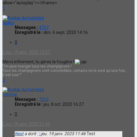
allow="autoplay"></iframe>
Haut
Gekko
Messages :
4757
Enregistré le :
dim. 6 sept. 2020 14:16
Citation
jeu. 19 janv. 2023 12:27
Merci infiniment, tu gères la fougère !
"On peut manger tous les champignons !
Tous les champignons sont comestibles, certains ne le sont qu'une fois,
c'est tout !"
Haut
robinne
Messages :
7263
Enregistré le :
jeu. 8 oct. 2020 16:27
Citation
jeu. 19 janv. 2023 21:43
Next
a écrit :
↑
jeu. 19 janv. 2023 11:46
Test