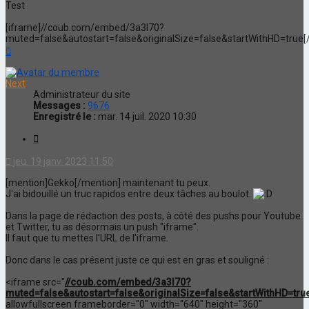
Test
[iframe]//coub.com/embed/3a3l70?
muted=false&autostart=false&originalSize=false&startWithHD=true[
Haut
Next
Administrateur du site
Messages :
9676
Enregistré le :
mar. 14 juil. 2020 10:30
Citation
jeu. 19 janv. 2023 11:50
[mention]Gekko[/mention] maintenant tu peux.
J'ai bidouillé un truc rapidos entre deux tâches au boulot.
Dans la page de rédaction des posts, à côté des pushs pour Youtube
et Twitter, tu as désormais un push "iframe".
Il faut que tu mettes l'URL de l'iframe.
Donc dans le cas présent juste ce qui est en gras et souligné :
<iframe src="
//coub.com/embed/3a3l70?
muted=false&autostart=false&originalSize=false&startWithHD=tru
allowfullscreen frameborder="0" width="640" height="360"