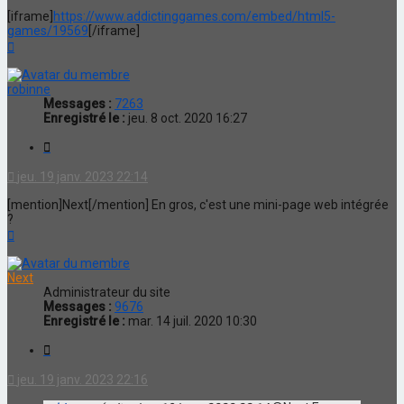
[iframe]
https://www.addictinggames.com/embed/html5-
games/19569
[/iframe]
Haut
robinne
Messages :
7263
Enregistré le :
jeu. 8 oct. 2020 16:27
Citation
jeu. 19 janv. 2023 22:14
[mention]Next[/mention] En gros, c'est une mini-page web intégrée
?
Haut
Next
Administrateur du site
Messages :
9676
Enregistré le :
mar. 14 juil. 2020 10:30
Citation
jeu. 19 janv. 2023 22:16