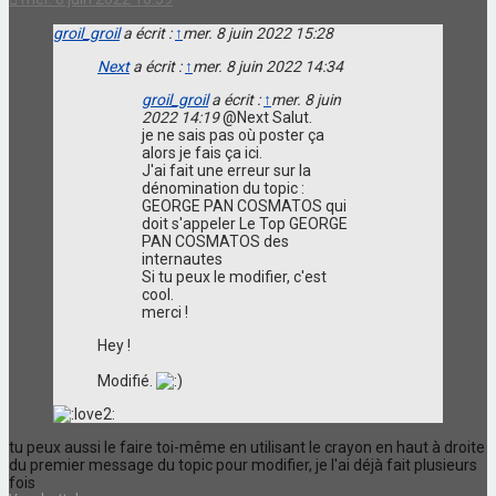
groil_groil
a écrit :
↑
mer. 8 juin 2022 15:28
Next
a écrit :
↑
mer. 8 juin 2022 14:34
groil_groil
a écrit :
↑
mer. 8 juin
2022 14:19
@Next Salut.
je ne sais pas où poster ça
alors je fais ça ici.
J'ai fait une erreur sur la
dénomination du topic :
GEORGE PAN COSMATOS qui
doit s'appeler Le Top GEORGE
PAN COSMATOS des
internautes
Si tu peux le modifier, c'est
cool.
merci !
Hey !
Modifié.
tu peux aussi le faire toi-même en utilisant le crayon en haut à droite
du premier message du topic pour modifier, je l'ai déjà fait plusieurs
fois