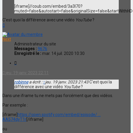
[iframe]//coub.com/embed/3a3l70?
muted=false&autostart=false&originalSize=false&startWithHD
C'est quoi la différence avec une vidéo
YouTube
?
Haut
Next
Administrateur du site
Messages :
9676
Enregistré le :
mar. 14 juil. 2020 10:30
Citation
jeu. 19 janv. 2023 22:11
robinne
a écrit :
↑
jeu. 19 janv. 2023 21:43
C'est quoi la
différence avec une vidéo
YouTube
?
Dans une iframe tu ne mets pas forcément que des vidéos.
Par exemple :
[iframe]
https://open.spotify.com/embed/episode/ ...
AA574dyT1r
[/iframe]
ou