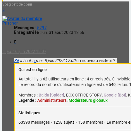
Vosg'patt de cœur
Haut
Prisoner
Messages :
5297
Enregistré le :
lun. 31 août 2020 18:56
Citation
jeu. 16 juin 2022 15:07
Kit
a écrit :
↑
mer. 8 juin 2022 17:00
un nouveau visiteur ?