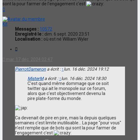
sont la pour farmer de l'engagement c'est
Haut
Kit
Messages :
10572
Enregistré le :
dim. 6 sept. 2020 23:51
Localisation :
où est né William Wyler
Citation
mar. 17 déc. 2024 02:47
PierrotDameron
a écrit :
↑
lun. 16 déc. 2024 19:12
MisterM
a écrit :
↑
lun. 16 déc. 2024 18:30
C'est quand même dommage que ce soit
twitter qui ait le monopole sur ce forum,
alors que c'est objectivement devenu la
pire plate-forme du monde.
Ca devenait de pire en pire, mais la depuis quelques
semaines c'est limite inutilisable... La page "pour vous"
n'est remplie que de bots qui sont la pour farmer de
l'engagement c'est