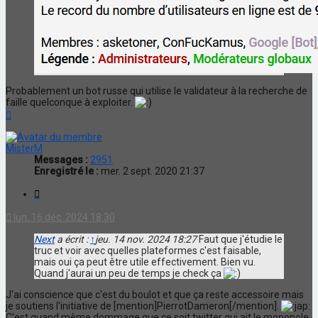
Probablement un bot russe qui utilise le validateur à la recherche de
faille quelconque à exploiter.
Haut
MisterM
Messages :
2951
Enregistré le :
mer. 2 sept. 2020 21:37
Citation
lun. 16 déc. 2024 18:30
Next
a écrit :
↑
jeu. 14 nov. 2024 18:27
Faut que j'étudie le
truc et voir avec quelles plateformes c'est faisable,
mais oui ça peut être utile effectivement. Bien vu.
Quand j'aurai un peu de temps je check ça
J'ai conscience que c'est du boulot et que ça reste accessoire mais
je soutiens l'initiative de [mention]PierrotDameron[/mention].
C'est quand même dommage que ce soit twitter qui ait le monopole