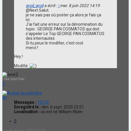
groil_groil
a écrit :
↑
mer. 8 juin 2022 14:19
@Next Salut.
je ne sais pas où poster ça alors je fais ça
ici.
J'ai fait une erreur sur la dénomination du
topic : GEORGE PAN COSMATOS qui doit
s'appeler Le Top GEORGE PAN COSMATOS
des internautes
Si tu peux le modifier, c'est cool.
merci !
Hey !
Modifié.
I like your hair.
Haut
Kit
Messages :
10572
Enregistré le :
dim. 6 sept. 2020 23:51
Localisation :
où est né William Wyler
Citation
mer. 8 juin 2022 16:59