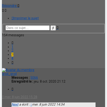
Répondre
Imprimer le sujet
Recherche
Rechercher
avancée
154 messages
Précédente
1
2
3
4
Suivante
groil_groil
Messages :
5066
Enregistré le :
jeu. 8 oct. 2020 21:12
Citation
mer. 8 juin 2022 15:28
Next
a écrit :
↑
mer. 8 juin 2022 14:34