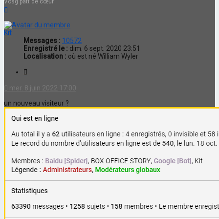
Vosg'patt de cœur
Haut
Kit
Messages :
10572
Enregistré le :
dim. 6 sept. 2020 23:51
Localisation :
où est né William Wyler
Citation
mer. 8 juin 2022 17:00
un nouveau visiteur ?