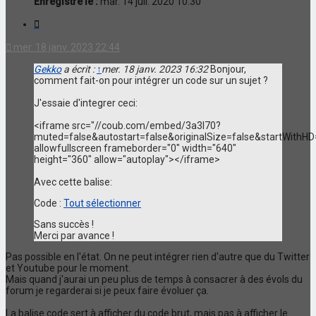
Enregistré le :
mar. 14 juil. 2020 10:30
Citation
mer. 18 janv. 2023 22:44
Gekko
a écrit :
↑
mer. 18 janv. 2023 16:32
Bonjour,
comment fait-on pour intégrer un code sur un sujet ?
J'essaie d'integrer ceci:
<iframe src="//coub.com/embed/3a3l70?
muted=false&autostart=false&originalSize=false&startWithHD
allowfullscreen frameborder="0" width="640"
height="360" allow="autoplay"></iframe>
Avec cette balise:
Code :
Tout sélectionner
Sans succès !
Merci par avance !
Pas possible en l'état. On ne peut intégrer rien d'autre que du Twitter
et Youtube pour le moment.
Mais quand j'aurai un peu plus de temps à consacrer à des évols du
forum je regarderai si je peux faire évoluer ça.
La balise code sert à afficher du code brut, mais pas à afficher le