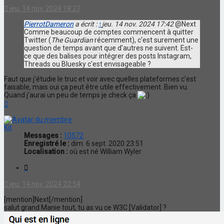
jeu. 14 nov. 2024 18:27
PierrotDameron
a écrit :
↑
jeu. 14 nov. 2024 17:42
@Next
Comme beaucoup de comptes commencent à quitter
Twitter (
The Guardian
récemment), c'est surement une
question de temps avant que d'autres ne suivent. Est-
ce que des balises pour intégrer des posts Instagram,
Threads ou Bluesky c'est envisageable ?
Faut que j'étudie le truc et voir avec quelles plateformes c'est
faisable, mais oui ça peut être utile effectivement. Bien vu.
Quand j'aurai un peu de temps je check ça
Haut
Kit
Messages :
10572
Enregistré le :
dim. 6 sept. 2020 23:51
Localisation :
où est né William Wyler
Citation
jeu. 14 nov. 2024 22:54
[mention]Next[/mention]
salut grand Manie tout, tu as vu ce W3C [Validator] ?