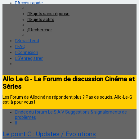
Accès rapide
Sujets sans réponse
Sujets actifs
Rechercher
Smartfeed
FAQ
Connexion
S’enregistrer
Allo Le G - Le Forum de discussion Cinéma et
Séries
Les Forum de Allociné ne répondent plus ? Pas de soucis, Allo-Le-G
est là pour vous !
Index du forum
Le S.A.V
Suggestions & signalements de
problèmes
Rechercher
Le point G : Updates / Evolutions