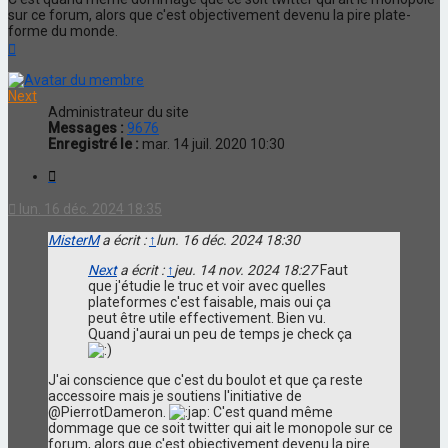
sur ce forum, alors que c'est objectivement devenu la pire plate-
forme du monde.
Haut
Next
Administrateur du site
Messages :
9676
Enregistré le :
mar. 14 juil. 2020 10:30
Citation
lun. 16 déc. 2024 18:35
MisterM
a écrit :
↑
lun. 16 déc. 2024 18:30
Next
a écrit :
↑
jeu. 14 nov. 2024 18:27
Faut
que j'étudie le truc et voir avec quelles
plateformes c'est faisable, mais oui ça
peut être utile effectivement. Bien vu.
Quand j'aurai un peu de temps je check ça
J'ai conscience que c'est du boulot et que ça reste
accessoire mais je soutiens l'initiative de
@PierrotDameron.
C'est quand même
dommage que ce soit twitter qui ait le monopole sur ce
forum, alors que c'est objectivement devenu la pire