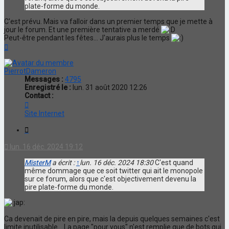
plate-forme du monde.
C'est prévu. Mais va falloir dans un premier temps que je mette à
jour le forum. Et une première tentative a merdé
Peut-être pendant les fêtes... J'aurais plus le temps
Haut
PierrotDameron
Messages :
4795
Enregistré le :
lun. 31 août 2020 12:26
Contact :
Contacter
PierrotDameron
Site Internet
Citation
lun. 16 déc. 2024 19:12
MisterM
a écrit :
↑
lun. 16 déc. 2024 18:30
C'est quand
même dommage que ce soit twitter qui ait le monopole
sur ce forum, alors que c'est objectivement devenu la
pire plate-forme du monde.
Ca devenait de pire en pire, mais la depuis quelques semaines c'est
limite inutilisable... La page "pour vous" n'est remplie que de bots qui