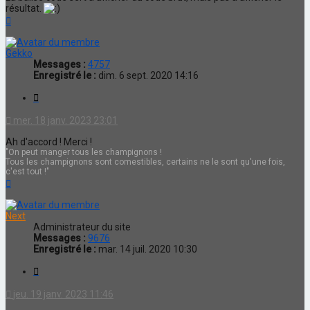
résultat.
Haut
Gekko
Messages :
4757
Enregistré le :
dim. 6 sept. 2020 14:16
Citation
mer. 18 janv. 2023 23:01
Ah d'accord ! Merci !
"On peut manger tous les champignons !
Tous les champignons sont comestibles, certains ne le sont qu'une fois,
c'est tout !"
Haut
Next
Administrateur du site
Messages :
9676
Enregistré le :
mar. 14 juil. 2020 10:30
Citation
jeu. 19 janv. 2023 11:46