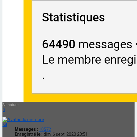
Signature
Haut
Kit
Messages :
10572
Enregistré le :
dim. 6 sept. 2020 23:51