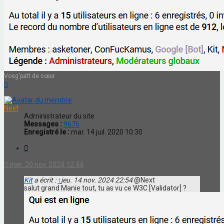
Vosg'patt de cœur
Haut
Next
Administrateur du site
Messages :
9676
Enregistré le :
mar. 14 juil. 2020 10:30
Citation
mer. 20 nov. 2024 12:44
Kit
a écrit :
↑
jeu. 14 nov. 2024 22:54
@Next
salut grand Manie tout, tu as vu ce W3C [Validator] ?