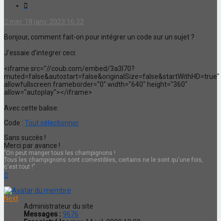
Citation
mer. 18 janv. 2023 16:32
Bonjour, comment fait-on pour intégrer un code sur un sujet ?
J'essaie d'integrer ceci:
<iframe src="//coub.com/embed/3a3l70?
muted=false&autostart=false&originalSize=false&startWithHD=true"
allowfullscreen frameborder="0" width="640" height="360"
allow="autoplay"></iframe>
Avec cette balise:
Code :
Tout sélectionner
Sans succès !
Merci par avance !
"On peut manger tous les champignons !
Tous les champignons sont comestibles, certains ne le sont qu'une fois,
c'est tout !"
Haut
Next
Administrateur du site
Messages :
9676