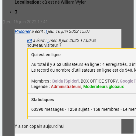
Localisation :
où est né William Wyler
Citation
jeu. 16 juin 2022 17:41
Prisoner
a écrit :
↑
jeu. 16 juin 2022 15:07
Kit
a écrit :
↑
mer. 8 juin 2022 17:00
un
nouveau visiteur ?
Y a son copain aujourd'hui