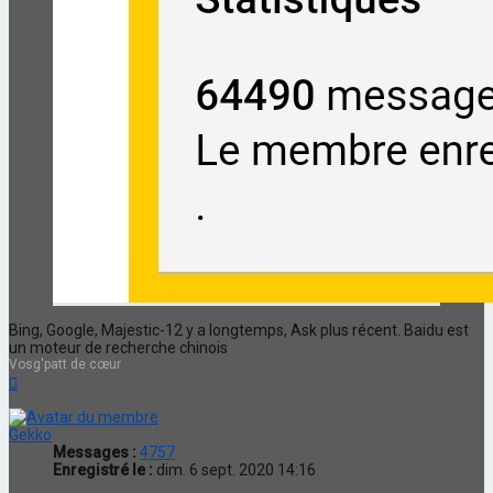
Bing, Google, Majestic-12 y a longtemps, Ask plus récent. Baidu est
un moteur de recherche chinois
Vosg'patt de cœur
Haut
Gekko
Messages :
4757
Enregistré le :
dim. 6 sept. 2020 14:16