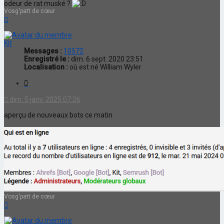
odeur de rat muské ?
Vosg'patt de cœur
Haut
Kit
Messages :
10572
Enregistré le :
dim. 6 sept. 2020 23:51
Localisation :
où est né William Wyler
Citation
dim. 5 janv. 2025 07:26
aperçu de nouveaux bots ce matin
Vosg'patt de cœur
Haut