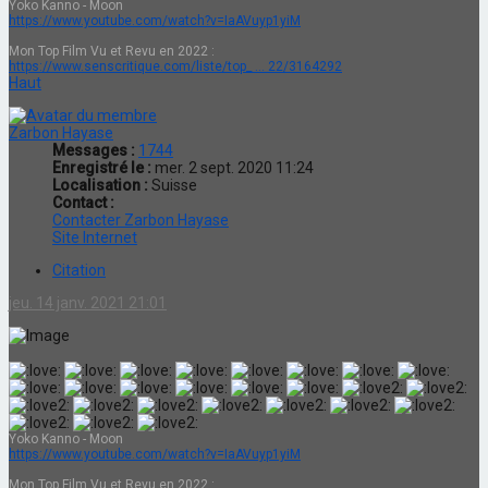
Yoko Kanno - Moon
https://www.youtube.com/watch?v=IaAVuyp1yiM
Mon Top Film Vu et Revu en 2022 :
https://www.senscritique.com/liste/top_ ... 22/3164292
Haut
Zarbon Hayase
Messages :
1744
Enregistré le :
mer. 2 sept. 2020 11:24
Localisation :
Suisse
Contact :
Contacter Zarbon Hayase
Site Internet
Citation
jeu. 14 janv. 2021 21:01
Yoko Kanno - Moon
https://www.youtube.com/watch?v=IaAVuyp1yiM
Mon Top Film Vu et Revu en 2022 :