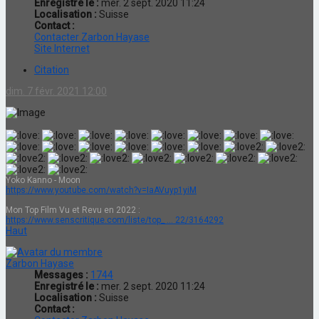
Enregistré le :
mer. 2 sept. 2020 11:24
Localisation :
Suisse
Contact :
Contacter Zarbon Hayase
Site Internet
Citation
dim. 7 févr. 2021 12:00
Yoko Kanno - Moon
https://www.youtube.com/watch?v=IaAVuyp1yiM
Mon Top Film Vu et Revu en 2022 :
https://www.senscritique.com/liste/top_ ... 22/3164292
Haut
Zarbon Hayase
Messages :
1744
Enregistré le :
mer. 2 sept. 2020 11:24
Localisation :
Suisse
Contact :