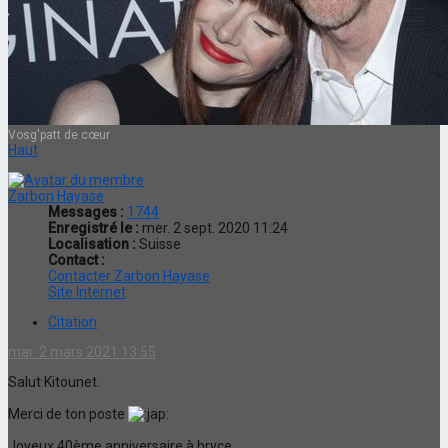
Vosg'patt de cœur
Haut
Zarbon Hayase
Messages :
1744
Enregistré le :
mer. 2 sept. 2020 11:24
Localisation :
Suisse
Contact :
Contacter Zarbon Hayase
Site Internet
Citation
mar. 2 mars 2021 13:55
Salut Kitounet.
Merci de ton poste
Joyeux 40ème anniversaire à bryce