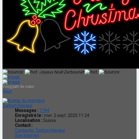
Joyeux Noël Zarbounet
Vosg'patt de cœur
Haut
Zarbon Hayase
Messages :
1744
Enregistré le :
mer. 2 sept. 2020 11:24
Localisation :
Suisse
Contact :
Contacter Zarbon Hayase
Site Internet