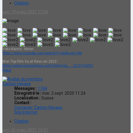
Citation
ven. 19 mars 2021 17:06
Yoko Kanno - Moon
https://www.youtube.com/watch?v=IaAVuyp1yiM
Mon Top Film Vu et Revu en 2022 :
https://www.senscritique.com/liste/top_ ... 22/3164292
Haut
Zarbon Hayase
Messages :
1744
Enregistré le :
mer. 2 sept. 2020 11:24
Localisation :
Suisse
Contact :
Contacter Zarbon Hayase
Site Internet
Citation
ven. 26 mars 2021 14:31