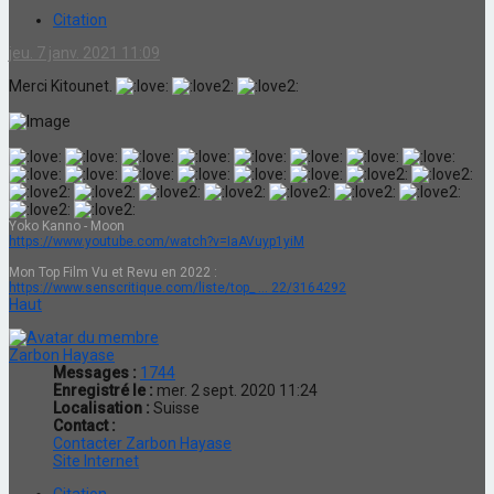
Citation
jeu. 7 janv. 2021 11:09
Merci Kitounet.
Yoko Kanno - Moon
https://www.youtube.com/watch?v=IaAVuyp1yiM
Mon Top Film Vu et Revu en 2022 :
https://www.senscritique.com/liste/top_ ... 22/3164292
Haut
Zarbon Hayase
Messages :
1744
Enregistré le :
mer. 2 sept. 2020 11:24
Localisation :
Suisse
Contact :
Contacter Zarbon Hayase
Site Internet
Citation