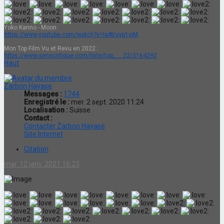
Yoko Kanno - Moon
https://www.youtube.com/watch?v=IaAVuyp1yiM
Mon Top Film Vu et Revu en 2022 :
https://www.senscritique.com/liste/top_ ... 22/3164292
Haut
Zarbon Hayase
Messages :
1744
Enregistré le :
mer. 2 sept. 2020 11:24
Localisation :
Suisse
Contact :
Contacter Zarbon Hayase
Site Internet
Citation
mar. 12 janv. 2021 16:23