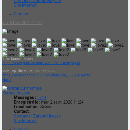
Contacter Zarbon Hayase
Site Internet
Citation
lun. 8 févr. 2021 12:37
Yoko Kanno - Moon
https://www.youtube.com/watch?v=IaAVuyp1yiM
Mon Top Film Vu et Revu en 2022 :
https://www.senscritique.com/liste/top_ ... 22/3164292
Haut
Zarbon Hayase
Messages :
1744
Enregistré le :
mer. 2 sept. 2020 11:24
Localisation :
Suisse
Contact :
Contacter Zarbon Hayase
Site Internet
Citation