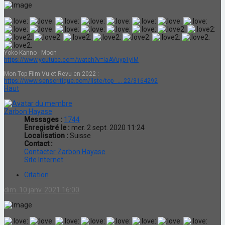
Yoko Kanno - Moon
https://www.youtube.com/watch?v=IaAVuyp1yiM
Mon Top Film Vu et Revu en 2022 :
https://www.senscritique.com/liste/top_ ... 22/3164292
Haut
Zarbon Hayase
Messages :
1744
Enregistré le :
mer. 2 sept. 2020 11:24
Localisation :
Suisse
Contact :
Contacter Zarbon Hayase
Site Internet
Citation
dim. 10 janv. 2021 16:00