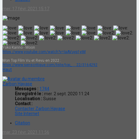
mer. 17 févr. 2021 15:17
Yoko Kanno - Moon
https://www.youtube.com/watch?v=IaAVuyp1yiM
Mon Top Film Vu et Revu en 2022 :
https://www.senscritique.com/liste/top_ ... 22/3164292
Haut
Zarbon Hayase
Messages :
1744
Enregistré le :
mer. 2 sept. 2020 11:24
Localisation :
Suisse
Contact :
Contacter Zarbon Hayase
Site Internet
Citation
mar. 23 févr. 2021 11:56