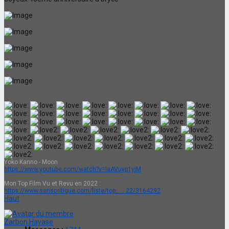
Yoko Kanno - Moon
https://www.youtube.com/watch?v=IaAVuyp1yiM
Mon Top Film Vu et Revu en 2022 :
https://www.senscritique.com/liste/top_ ... 22/3164292
Haut
Zarbon Hayase