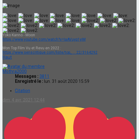
Yoko Kanno - Moon
https://www.youtube.com/watch?v=IaAVuyp1yiM
Mon Top Film Vu et Revu en 2022 :
https://www.senscritique.com/liste/top_ ... 22/3164292
Haut
Mothra2000
Messages :
3811
Enregistré le :
lun. 31 août 2020 15:59
Citation
dim. 4 avr. 2021 12:44