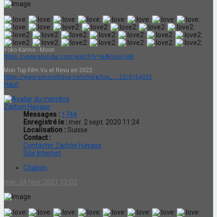
Yoko Kanno - Moon
https://www.youtube.com/watch?v=IaAVuyp1yiM
Mon Top Film Vu et Revu en 2022 :
https://www.senscritique.com/liste/top_ ... 22/3164292
Haut
Zarbon Hayase
Messages :
1744
Enregistré le :
mer. 2 sept. 2020 11:24
Localisation :
Suisse
Contact :
Contacter Zarbon Hayase
Site Internet
Citation
mer. 24 févr. 2021 12:02