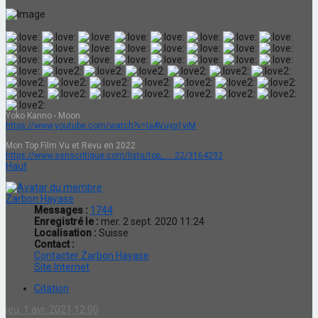
Yoko Kanno - Moon
https://www.youtube.com/watch?v=IaAVuyp1yiM
Mon Top Film Vu et Revu en 2022 :
https://www.senscritique.com/liste/top_ ... 22/3164292
Haut
Zarbon Hayase
Messages :
1744
Enregistré le :
mer. 2 sept. 2020 11:24
Localisation :
Suisse
Contact :
Contacter Zarbon Hayase
Site Internet
Citation
jeu. 1 avr. 2021 12:00