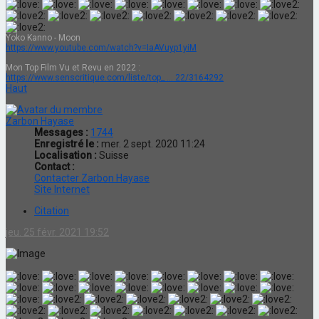
Yoko Kanno - Moon
https://www.youtube.com/watch?v=IaAVuyp1yiM
Mon Top Film Vu et Revu en 2022 :
https://www.senscritique.com/liste/top_ ... 22/3164292
Haut
Zarbon Hayase
Messages :
1744
Enregistré le :
mer. 2 sept. 2020 11:24
Localisation :
Suisse
Contact :
Contacter Zarbon Hayase
Site Internet
Citation
jeu. 25 févr. 2021 19:52