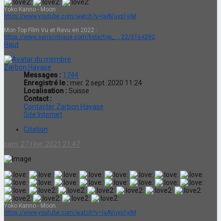
Yoko Kanno - Moon
https://www.youtube.com/watch?v=IaAVuyp1yiM
Mon Top Film Vu et Revu en 2022 :
https://www.senscritique.com/liste/top_ ... 22/3164292
Haut
Zarbon Hayase
Messages :
1744
Enregistré le :
mer. 2 sept. 2020 11:24
Localisation :
Suisse
Contact :
Contacter Zarbon Hayase
Site Internet
Citation
sam. 27 févr. 2021 21:47
Yoko Kanno - Moon
https://www.youtube.com/watch?v=IaAVuyp1yiM