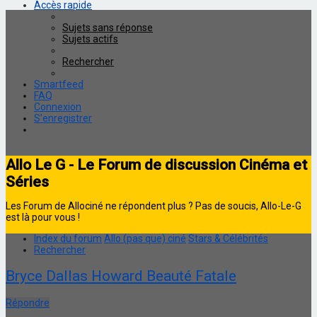
Accès rapide
Sujets sans réponse
Sujets actifs
Rechercher
Smartfeed
FAQ
Connexion
S’enregistrer
Allo Le G - Le Forum de discussion Cinéma et
Séries
Les Forum de Allociné ne répondent plus ? Pas de soucis, Allo-Le-G
est là pour vous !
Index du forum
Allo (pas que) ciné
Stars & Célébrités
Rechercher
Bryce Dallas Howard Beauté Fatale
Répondre