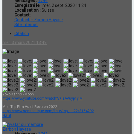
Messages :
1744
Enregistré le :
mer. 2 sept. 2020 11:24
Localisation :
Suisse
Contact :
Contacter Zarbon Hayase
Site Internet
Citation
mer. 3 mars 2021 13:49
Yoko Kanno - Moon
https://www.youtube.com/watch?v=IaAVuyp1yiM
Mon Top Film Vu et Revu en 2022 :
https://www.senscritique.com/liste/top_ ... 22/3164292
Haut
Zarbon Hayase
Messages :
1744