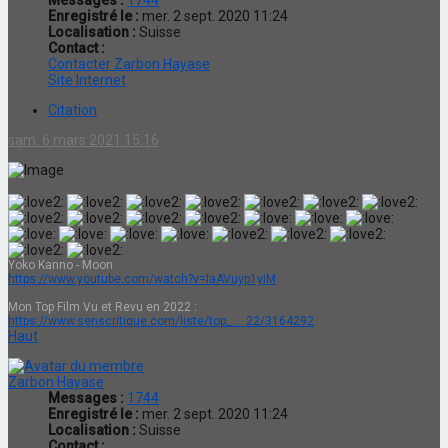
Enregistré le :
mer. 2 sept. 2020 11:24
Localisation :
Suisse
Contact :
Contacter Zarbon Hayase
Site Internet
Citation
sam. 6 mars 2021 15:16
Yoko Kanno - Moon
https://www.youtube.com/watch?v=IaAVuyp1yiM
Mon Top Film Vu et Revu en 2022 :
https://www.senscritique.com/liste/top_ ... 22/3164292
Haut
Zarbon Hayase
Messages :
1744
Enregistré le :
mer. 2 sept. 2020 11:24
Localisation :
Suisse
Contact :