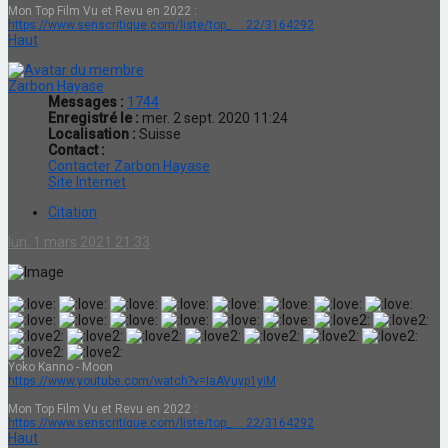
Mon Top Film Vu et Revu en 2022 :
https://www.senscritique.com/liste/top_ ... 22/3164292
Haut
Zarbon Hayase
Messages :
1744
Enregistré le :
mer. 2 sept. 2020 11:24
Localisation :
Suisse
Contact :
Contacter Zarbon Hayase
Site Internet
Citation
lun. 1 mars 2021 21:33
Yoko Kanno - Moon
https://www.youtube.com/watch?v=IaAVuyp1yiM
Mon Top Film Vu et Revu en 2022 :
https://www.senscritique.com/liste/top_ ... 22/3164292
Haut