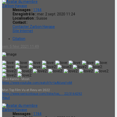
Zarbon Hayase
Messages :
1744
Enregistré le :
mer. 2 sept. 2020 11:24
Localisation :
Suisse
Contact :
Contacter Zarbon Hayase
Site Internet
Citation
ven. 5 févr. 2021 11:49
Yoko Kanno - Moon
https://www.youtube.com/watch?v=IaAVuyp1yiM
Mon Top Film Vu et Revu en 2022 :
https://www.senscritique.com/liste/top_ ... 22/3164292
Haut
Zarbon Hayase
Messages :
1744