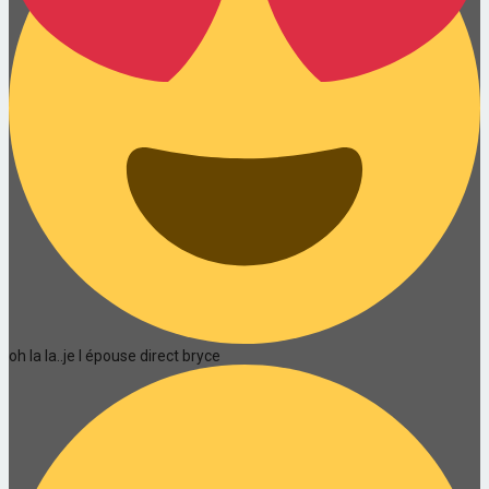
oh la la..je l épouse direct bryce