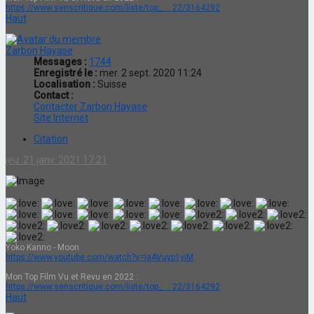
https://www.senscritique.com/liste/top_ ... 22/3164292
Haut
Zarbon Hayase
Messages :
1744
Enregistré le :
mer. 2 sept. 2020 11:24
Localisation :
Suisse
Contact :
Contacter Zarbon Hayase
Site Internet
Citation
jeu. 21 janv. 2021 17:21
Yoko Kanno - Moon
https://www.youtube.com/watch?v=IaAVuyp1yiM
Mon Top Film Vu et Revu en 2022 :
https://www.senscritique.com/liste/top_ ... 22/3164292
Haut