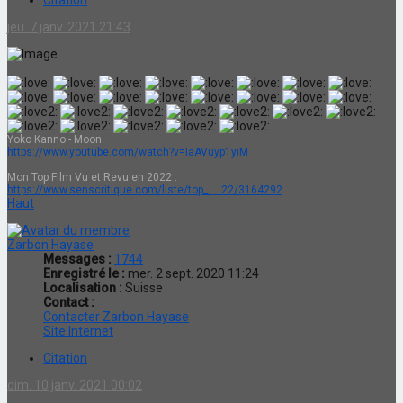
jeu. 7 janv. 2021 21:43
Yoko Kanno - Moon
https://www.youtube.com/watch?v=IaAVuyp1yiM
Mon Top Film Vu et Revu en 2022 :
https://www.senscritique.com/liste/top_ ... 22/3164292
Haut
Zarbon Hayase
Messages :
1744
Enregistré le :
mer. 2 sept. 2020 11:24
Localisation :
Suisse
Contact :
Contacter Zarbon Hayase
Site Internet
Citation
dim. 10 janv. 2021 00:02