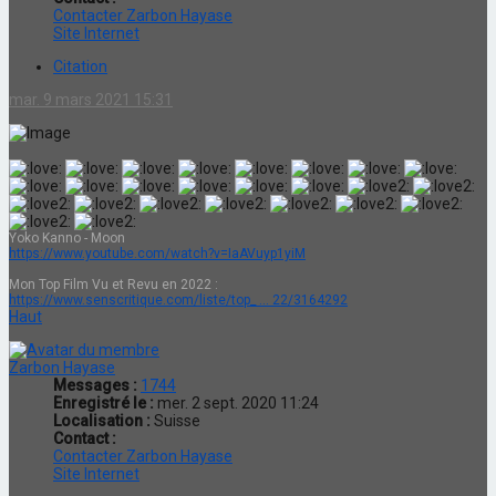
Contacter Zarbon Hayase
Site Internet
Citation
mar. 9 mars 2021 15:31
Yoko Kanno - Moon
https://www.youtube.com/watch?v=IaAVuyp1yiM
Mon Top Film Vu et Revu en 2022 :
https://www.senscritique.com/liste/top_ ... 22/3164292
Haut
Zarbon Hayase
Messages :
1744
Enregistré le :
mer. 2 sept. 2020 11:24
Localisation :
Suisse
Contact :
Contacter Zarbon Hayase
Site Internet