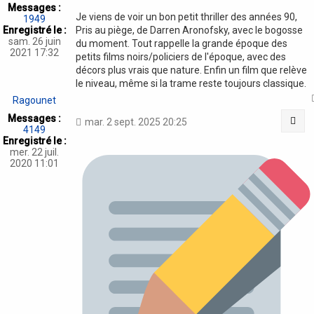
Messages :
Je viens de voir un bon petit thriller des années 90,
1949
Enregistré le :
Pris au piège, de Darren Aronofsky, avec le bogosse
sam. 26 juin
du moment. Tout rappelle la grande époque des
2021 17:32
petits films noirs/policiers de l'époque, avec des
décors plus vrais que nature. Enfin un film que relève
le niveau, même si la trame reste toujours classique.
Ragounet
Messages :
Cit
mar. 2 sept. 2025 20:25
4149
Enregistré le :
mer. 22 juil.
2020 11:01