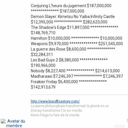
Conjuring L'heure du jugement $187,000,000
************** $187,000,000
Demon Slayer: Kimetsu No Yaiba Infinity Castle
$12,395,000 ************** $282,623,000
The Shadow's Edge $11,897,000 **************
$148,769,710
Hamilton $10,000,000 ************** $10,000,000
Weapons $9,970,000 ************** $251,545,000
La guerre des Rose $8,600,000 **************
$32,284,311
Les Bad Guys 2 $8,380,000 **************
$190,966,000
Nobody $8,227,400 ************** $214,613,000
Madharaasi $7,246,397 ************** $7,246,397
Freakier Friday $6,400,000 **************
$142,913,679
http://www.boxofficestory.com/
La pierre philosophale transformait le plomb en or.
Disney transforme l'or en merde.
Kevin Feige tu fais de la merde.