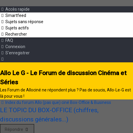
Accès rapide
Smartfeed
Sujets sans réponse
Sujets actifs
Rechercher
FAQ
Connexion
S’enregistrer
Allo Le G - Le Forum de discussion Cinéma et
Séries
Les Forum de Allociné ne répondent plus ? Pas de soucis, Allo-Le-G est
là pour vous !
Index du forum
Allo (pas que) ciné
Box-Office & Business
LE TOPIC DU BOX-OFFICE (chiffres,
discussions générales...)
Répondre