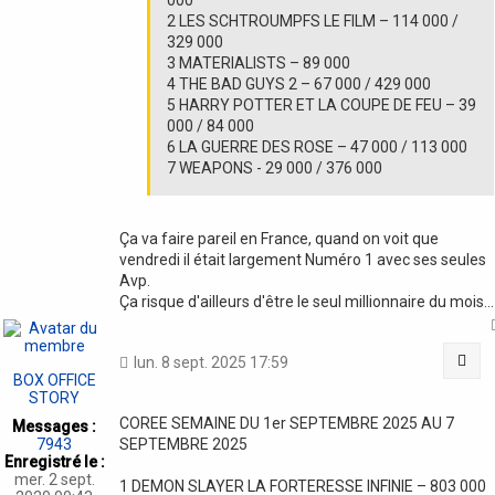
2 LES SCHTROUMPFS LE FILM – 114 000 /
329 000
3 MATERIALISTS – 89 000
4 THE BAD GUYS 2 – 67 000 / 429 000
5 HARRY POTTER ET LA COUPE DE FEU – 39
000 / 84 000
6 LA GUERRE DES ROSE – 47 000 / 113 000
7 WEAPONS - 29 000 / 376 000
Ça va faire pareil en France, quand on voit que
vendredi il était largement Numéro 1 avec ses seules
Avp.
Ça risque d'ailleurs d'être le seul millionnaire du mois...
Cit
lun. 8 sept. 2025 17:59
BOX OFFICE
STORY
COREE SEMAINE DU 1er SEPTEMBRE 2025 AU 7
Messages :
7943
SEPTEMBRE 2025
Enregistré le :
mer. 2 sept.
1 DEMON SLAYER LA FORTERESSE INFINIE – 803 000