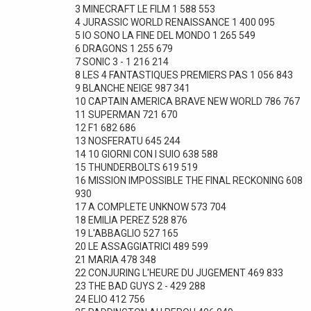
3 MINECRAFT LE FILM 1 588 553
4 JURASSIC WORLD RENAISSANCE 1 400 095
5 IO SONO LA FINE DEL MONDO 1 265 549
6 DRAGONS 1 255 679
7 SONIC 3 - 1 216 214
8 LES 4 FANTASTIQUES PREMIERS PAS 1 056 843
9 BLANCHE NEIGE 987 341
10 CAPTAIN AMERICA BRAVE NEW WORLD 786 767
11 SUPERMAN 721 670
12 F1 682 686
13 NOSFERATU 645 244
14 10 GIORNI CON I SUIO 638 588
15 THUNDERBOLTS 619 519
16 MISSION IMPOSSIBLE THE FINAL RECKONING 608
930
17 A COMPLETE UNKNOW 573 704
18 EMILIA PEREZ 528 876
19 L'ABBAGLIO 527 165
20 LE ASSAGGIATRICI 489 599
21 MARIA 478 348
22 CONJURING L'HEURE DU JUGEMENT 469 833
23 THE BAD GUYS 2 - 429 288
24 ELIO 412 756