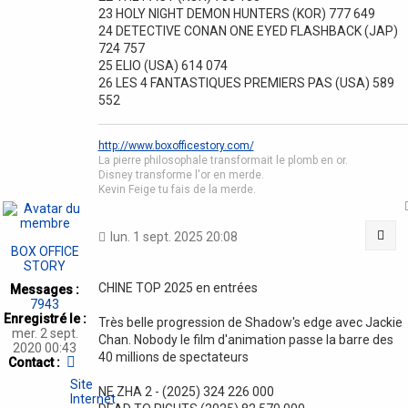
23 HOLY NIGHT DEMON HUNTERS (KOR) 777 649
24 DETECTIVE CONAN ONE EYED FLASHBACK (JAP)
724 757
25 ELIO (USA) 614 074
26 LES 4 FANTASTIQUES PREMIERS PAS (USA) 589
552
http://www.boxofficestory.com/
La pierre philosophale transformait le plomb en or.
Disney transforme l'or en merde.
Kevin Feige tu fais de la merde.
Cit
lun. 1 sept. 2025 20:08
BOX OFFICE
STORY
CHINE TOP 2025 en entrées
Messages :
7943
Enregistré le :
Très belle progression de Shadow's edge avec Jackie
mer. 2 sept.
Chan. Nobody le film d'animation passe la barre des
2020 00:43
40 millions de spectateurs
Contacter
Contact :
BOX
Site
OFFICE
NE ZHA 2 - (2025) 324 226 000
Internet
STORY