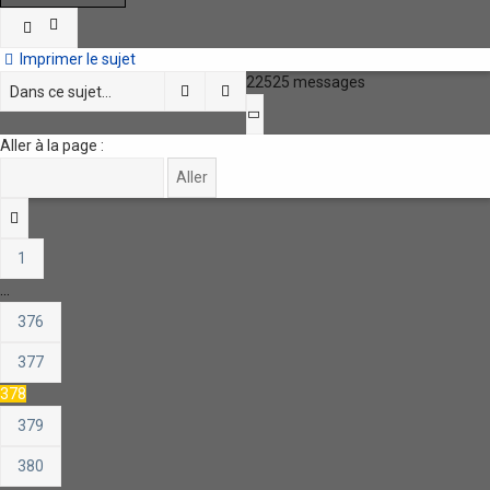
Imprimer le sujet
22525 messages
Rechercher
Recherche avancée
Page
378
sur
451
Aller à la page :
Précédente
1
…
376
377
378
379
380