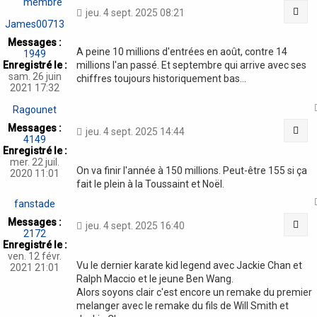
Cit
jeu. 4 sept. 2025 08:21
James00713
Messages :
A peine 10 millions d'entrées en août, contre 14
1949
Enregistré le :
millions l'an passé. Et septembre qui arrive avec ses
sam. 26 juin
chiffres toujours historiquement bas...
2021 17:32
Ragounet
Messages :
Cit
jeu. 4 sept. 2025 14:44
4149
Enregistré le :
mer. 22 juil.
On va finir l'année à 150 millions. Peut-être 155 si ça
2020 11:01
fait le plein à la Toussaint et Noël.
fanstade
Messages :
Cit
jeu. 4 sept. 2025 16:40
2172
Enregistré le :
ven. 12 févr.
Vu le dernier karate kid legend avec Jackie Chan et
2021 21:01
Ralph Maccio et le jeune Ben Wang.
Alors soyons clair c'est encore un remake du premier
melanger avec le remake du fils de Will Smith et