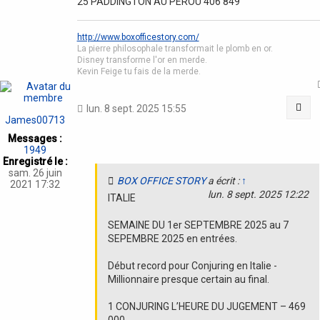
25 PADDINGTON AU PEROU 406 849
http://www.boxofficestory.com/
La pierre philosophale transformait le plomb en or.
Disney transforme l'or en merde.
Kevin Feige tu fais de la merde.
Cit
lun. 8 sept. 2025 15:55
James00713
Messages :
1949
Enregistré le :
sam. 26 juin
BOX OFFICE STORY
a écrit :
↑
2021 17:32
lun. 8 sept. 2025 12:22
ITALIE
SEMAINE DU 1er SEPTEMBRE 2025 au 7
SEPEMBRE 2025 en entrées.
Début record pour Conjuring en Italie -
Millionnaire presque certain au final.
1 CONJURING L’HEURE DU JUGEMENT – 469
000