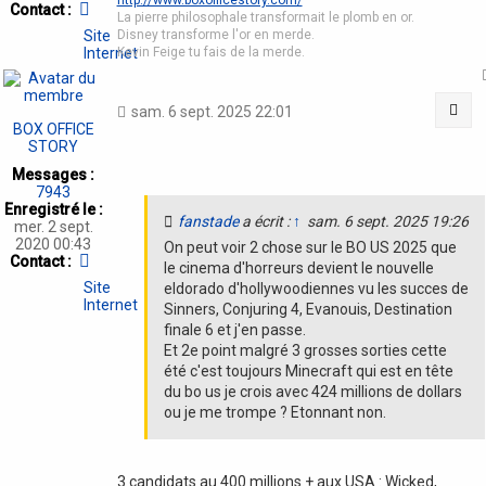
Contacter
Contact :
La pierre philosophale transformait le plomb en or.
BOX
Disney transforme l'or en merde.
Site
OFFICE
Kevin Feige tu fais de la merde.
Internet
STORY
Cit
sam. 6 sept. 2025 22:01
BOX OFFICE
STORY
Messages :
7943
Enregistré le :
fanstade
a écrit :
↑
sam. 6 sept. 2025 19:26
mer. 2 sept.
2020 00:43
On peut voir 2 chose sur le BO US 2025 que
Contacter
Contact :
le cinema d'horreurs devient le nouvelle
BOX
Site
eldorado d'hollywoodiennes vu les succes de
OFFICE
Internet
Sinners, Conjuring 4, Evanouis, Destination
STORY
finale 6 et j'en passe.
Et 2e point malgré 3 grosses sorties cette
été c'est toujours Minecraft qui est en tête
du bo us je crois avec 424 millions de dollars
ou je me trompe ? Etonnant non.
3 candidats au 400 millions + aux USA : Wicked,