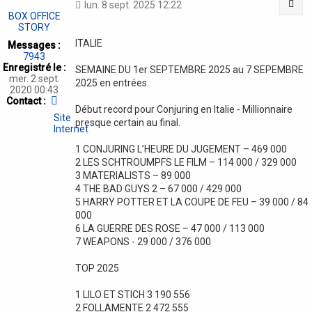
Cit
lun. 8 sept. 2025 12:22
BOX OFFICE
STORY
ITALIE
Messages :
7943
Enregistré le :
SEMAINE DU 1er SEPTEMBRE 2025 au 7 SEPEMBRE
mer. 2 sept.
2025 en entrées.
2020 00:43
Contacter
Contact :
Début record pour Conjuring en Italie - Millionnaire
BOX
Site
OFFICE
presque certain au final.
Internet
STORY
1 CONJURING L’HEURE DU JUGEMENT – 469 000
2 LES SCHTROUMPFS LE FILM – 114 000 / 329 000
3 MATERIALISTS – 89 000
4 THE BAD GUYS 2 – 67 000 / 429 000
5 HARRY POTTER ET LA COUPE DE FEU – 39 000 / 84
000
6 LA GUERRE DES ROSE – 47 000 / 113 000
7 WEAPONS - 29 000 / 376 000
TOP 2025
1 LILO ET STICH 3 190 556
2 FOLLAMENTE 2 472 555