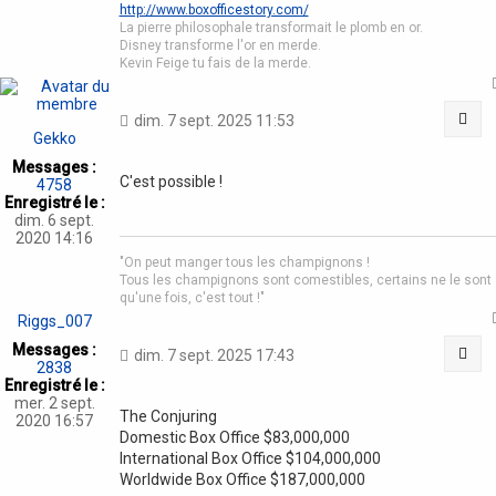
http://www.boxofficestory.com/
La pierre philosophale transformait le plomb en or.
Disney transforme l'or en merde.
Kevin Feige tu fais de la merde.
Cit
dim. 7 sept. 2025 11:53
Gekko
Messages :
C'est possible !
4758
Enregistré le :
dim. 6 sept.
2020 14:16
"On peut manger tous les champignons !
Tous les champignons sont comestibles, certains ne le sont
qu'une fois, c'est tout !"
Riggs_007
Messages :
Cit
dim. 7 sept. 2025 17:43
2838
Enregistré le :
mer. 2 sept.
The Conjuring
2020 16:57
Domestic Box Office $83,000,000
International Box Office $104,000,000
Worldwide Box Office $187,000,000