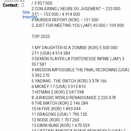
2020 00:43
/ 3 957 000
Contacter
Contact :
2 CONJURING L’HEURE DU JUGEMENT – 233 000
BOX
Site
OFFICE
3 F1 – 153 000 / 4 914 000
Internet
STORY
4 MURDER REPORT (KOR) – 151 000
5 JUST FOR MEETING YOU (JAP) 45 000 / 109 000
TOP 2025
1 MY DAUGHTER IS A ZOMBIE (KOR) 5 500 000
2 F1 (USA) 4 914 284
3 DEMON SLAYER LA FORTERESSE INFINIE (JAP) 3
957 581
4 MISSION IMPOSSIBLE THE FINAL RECKONING (USA)
3 392 270
5 YADANG : THE SNITCH (KOR) 3 378 166
6 MICKEY 17 (USA) 3 013 810
7 HITMAN 2 (KOR) 2 547 598
8 JURASSIC WORLD RENAISSANCE 2 225 078
9 THE MATCH (KOR) 2 146 284
10 HI-FIVE (KOR) 1 893 044
11 DRAGONS (USA) 1 790 120
12 NOISE (KOR) 1 707 260
13 DARK NUNS (KOR) 1 670 559