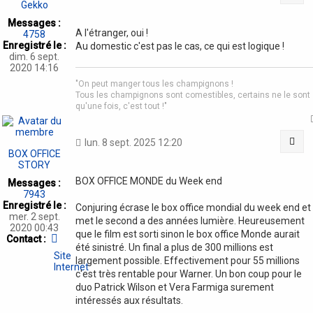
Gekko
Messages :
A l'étranger, oui !
4758
Enregistré le :
Au domestic c'est pas le cas, ce qui est logique !
dim. 6 sept.
2020 14:16
"On peut manger tous les champignons !
Tous les champignons sont comestibles, certains ne le sont
qu'une fois, c'est tout !"
Cit
lun. 8 sept. 2025 12:20
BOX OFFICE
STORY
BOX OFFICE MONDE du Week end
Messages :
7943
Enregistré le :
Conjuring écrase le box office mondial du week end et
mer. 2 sept.
met le second a des années lumière. Heureusement
2020 00:43
que le film est sorti sinon le box office Monde aurait
Contacter
Contact :
été sinistré. Un final a plus de 300 millions est
BOX
Site
OFFICE
largement possible. Effectivement pour 55 millions
Internet
STORY
c'est très rentable pour Warner. Un bon coup pour le
duo Patrick Wilson et Vera Farmiga surement
intéressés aux résultats.