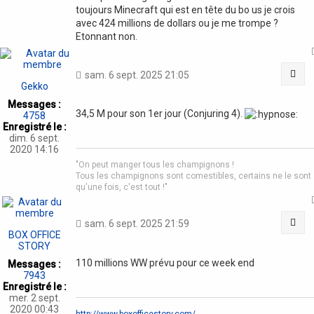
toujours Minecraft qui est en tête du bo us je crois
avec 424 millions de dollars ou je me trompe ?
Etonnant non.
Cit
sam. 6 sept. 2025 21:05
Gekko
Messages :
34,5 M pour son 1er jour (Conjuring 4).
4758
Enregistré le :
dim. 6 sept.
2020 14:16
"On peut manger tous les champignons !
Tous les champignons sont comestibles, certains ne le sont
qu'une fois, c'est tout !"
Cit
sam. 6 sept. 2025 21:59
BOX OFFICE
STORY
110 millions WW prévu pour ce week end
Messages :
7943
Enregistré le :
mer. 2 sept.
2020 00:43
http://www.boxofficestory.com/