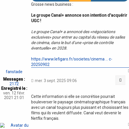
Grosse news business :
Le groupe Canal+ annonce son intention d'acquérir
UGC !
Le groupe Canal+ a annoncé des «négociations
exclusives» pour entrer au capital du réseau de salles
de cinéma, dans le but d’une «prise de contrôle
éventuelle» en 2028.
https://www.lefigaro.fr/societes/cinema ... c-
20250902
fanstade
Messages :
Cit
mer. 3 sept. 2025 09:06
2172
Enregistré le :
ven. 12 févr.
Cette information si elle se concrétise pourrait
2021 21:01
bouleverser le paysage cinématographique français
avec un canal toujours plus puissant et choisissant les
films qui ils veulent diffusée. Canal veut devenir le
Netflix français.