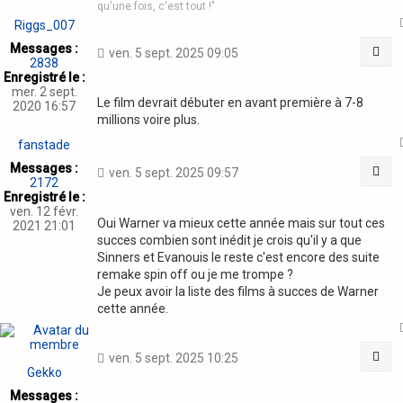
qu'une fois, c'est tout !"
Riggs_007
Messages :
Cit
ven. 5 sept. 2025 09:05
2838
Enregistré le :
mer. 2 sept.
Le film devrait débuter en avant première à 7-8
2020 16:57
millions voire plus.
fanstade
Messages :
Cit
ven. 5 sept. 2025 09:57
2172
Enregistré le :
ven. 12 févr.
Oui Warner va mieux cette année mais sur tout ces
2021 21:01
succes combien sont inédit je crois qu'il y a que
Sinners et Evanouis le reste c'est encore des suite
remake spin off ou je me trompe ?
Je peux avoir la liste des films à succes de Warner
cette année.
Cit
ven. 5 sept. 2025 10:25
Gekko
Messages :