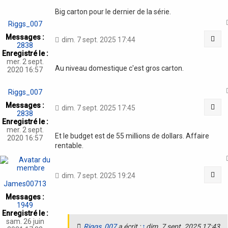
Big carton pour le dernier de la série.
Riggs_007
Messages :
Cit
dim. 7 sept. 2025 17:44
2838
Enregistré le :
mer. 2 sept.
Au niveau domestique c'est gros carton.
2020 16:57
Riggs_007
Messages :
Cit
dim. 7 sept. 2025 17:45
2838
Enregistré le :
mer. 2 sept.
Et le budget est de 55 millions de dollars. Affaire
2020 16:57
rentable.
Cit
dim. 7 sept. 2025 19:24
James00713
Messages :
1949
Enregistré le :
sam. 26 juin
Riggs_007
a écrit :
↑
dim. 7 sept. 2025 17:43