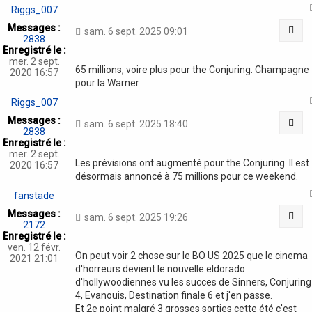
Riggs_007
Messages :
Cit
sam. 6 sept. 2025 09:01
2838
Enregistré le :
mer. 2 sept.
65 millions, voire plus pour the Conjuring. Champagne
2020 16:57
pour la Warner
Riggs_007
Messages :
Cit
sam. 6 sept. 2025 18:40
2838
Enregistré le :
mer. 2 sept.
Les prévisions ont augmenté pour the Conjuring. Il est
2020 16:57
désormais annoncé à 75 millions pour ce weekend.
fanstade
Messages :
Cit
sam. 6 sept. 2025 19:26
2172
Enregistré le :
ven. 12 févr.
On peut voir 2 chose sur le BO US 2025 que le cinema
2021 21:01
d'horreurs devient le nouvelle eldorado
d'hollywoodiennes vu les succes de Sinners, Conjuring
4, Evanouis, Destination finale 6 et j'en passe.
Et 2e point malgré 3 grosses sorties cette été c'est