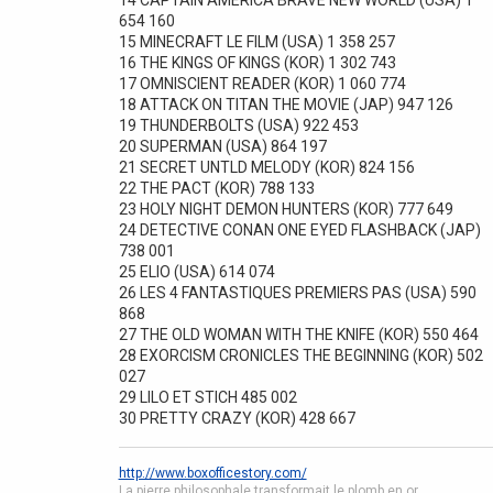
14 CAPTAIN AMERICA BRAVE NEW WORLD (USA) 1
654 160
15 MINECRAFT LE FILM (USA) 1 358 257
16 THE KINGS OF KINGS (KOR) 1 302 743
17 OMNISCIENT READER (KOR) 1 060 774
18 ATTACK ON TITAN THE MOVIE (JAP) 947 126
19 THUNDERBOLTS (USA) 922 453
20 SUPERMAN (USA) 864 197
21 SECRET UNTLD MELODY (KOR) 824 156
22 THE PACT (KOR) 788 133
23 HOLY NIGHT DEMON HUNTERS (KOR) 777 649
24 DETECTIVE CONAN ONE EYED FLASHBACK (JAP)
738 001
25 ELIO (USA) 614 074
26 LES 4 FANTASTIQUES PREMIERS PAS (USA) 590
868
27 THE OLD WOMAN WITH THE KNIFE (KOR) 550 464
28 EXORCISM CRONICLES THE BEGINNING (KOR) 502
027
29 LILO ET STICH 485 002
30 PRETTY CRAZY (KOR) 428 667
http://www.boxofficestory.com/
La pierre philosophale transformait le plomb en or.