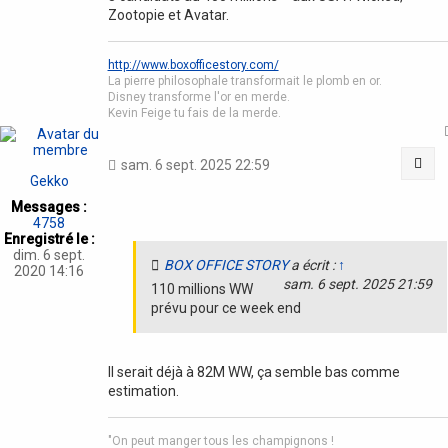
Zootopie et Avatar.
http://www.boxofficestory.com/
La pierre philosophale transformait le plomb en or.
Disney transforme l'or en merde.
Kevin Feige tu fais de la merde.
Cit
sam. 6 sept. 2025 22:59
Gekko
Messages :
4758
Enregistré le :
dim. 6 sept.
BOX OFFICE STORY
a écrit :
↑
2020 14:16
sam. 6 sept. 2025 21:59
110 millions WW
prévu pour ce week end
Il serait déjà à 82M WW, ça semble bas comme
estimation.
"On peut manger tous les champignons !