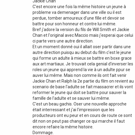
Jackie Chan
C'est encore une fois la même histoire un jeune à
probleme va demenager dans une ville ou il est
perdue, tomber amoureux d'une fille et devoir se
battre pour son honneur et contre lui même.
Bref j'adore la version du fils de Will Smith et Jackie
Chan et l'original avec Maccio mais j'esperai que celui
ci parte vers une autre direction.
Et un moment donné oui il allait oser partir dans une
autre direction puisqu au debut du film c'est le jeune
qui forme un adulte à mieux se battre en boxe grace
aux art martiaux. Je trouvait cela genial d'inverser les
roles un jeune qui apprend la vie à un adulte ppur se
auver lui même. Mais non comme ils ont fait venir
Jackie Chan et Ralph la 2e partie du film on revient au
scenario de base l'adulte se fait massacrer et ils vont
reformer le jeune qui doit se battre pour sauver la
famille de l'adulte et se sauver lui même.
C'est un beau gachis. Oser une nouvelle approche
était interressant et j'ai l'impression que les
producteurs ont eu peur et en cours de route ce sont
dit non on peut pas changer ce qui marche il faut
encore refaire la même histoire.
Dommage.