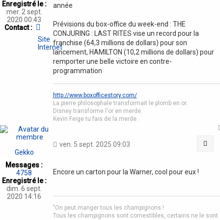
Enregistré le :
année
mer. 2 sept.
2020 00:43
Prévisions du box-office du week-end : THE
Contacter
Contact :
CONJURING : LAST RITES vise un record pour la
BOX
Site
OFFICE
franchise (64,3 millions de dollars) pour son
Internet
STORY
lancement, HAMILTON (10,2 millions de dollars) pour
remporter une belle victoire en contre-
programmation
http://www.boxofficestory.com/
La pierre philosophale transformait le plomb en or.
Disney transforme l'or en merde.
Kevin Feige tu fais de la merde.
Cit
ven. 5 sept. 2025 09:03
Gekko
Messages :
Encore un carton pour la Warner, cool pour eux !
4758
Enregistré le :
dim. 6 sept.
2020 14:16
"On peut manger tous les champignons !
Tous les champignons sont comestibles, certains ne le sont