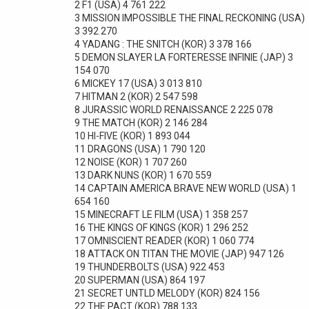
2 F1 (USA) 4 761 222
3 MISSION IMPOSSIBLE THE FINAL RECKONING (USA)
3 392 270
4 YADANG : THE SNITCH (KOR) 3 378 166
5 DEMON SLAYER LA FORTERESSE INFINIE (JAP) 3
154 070
6 MICKEY 17 (USA) 3 013 810
7 HITMAN 2 (KOR) 2 547 598
8 JURASSIC WORLD RENAISSANCE 2 225 078
9 THE MATCH (KOR) 2 146 284
10 HI-FIVE (KOR) 1 893 044
11 DRAGONS (USA) 1 790 120
12 NOISE (KOR) 1 707 260
13 DARK NUNS (KOR) 1 670 559
14 CAPTAIN AMERICA BRAVE NEW WORLD (USA) 1
654 160
15 MINECRAFT LE FILM (USA) 1 358 257
16 THE KINGS OF KINGS (KOR) 1 296 252
17 OMNISCIENT READER (KOR) 1 060 774
18 ATTACK ON TITAN THE MOVIE (JAP) 947 126
19 THUNDERBOLTS (USA) 922 453
20 SUPERMAN (USA) 864 197
21 SECRET UNTLD MELODY (KOR) 824 156
22 THE PACT (KOR) 788 133