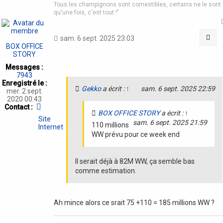
Tous les champignons sont comestibles, certains ne le sont
qu'une fois, c'est tout !"
Cit
sam. 6 sept. 2025 23:03
BOX OFFICE
STORY
Messages :
7943
Enregistré le :
Gekko
a écrit :
↑
sam. 6 sept. 2025 22:59
mer. 2 sept.
2020 00:43
Contacter
Contact :
BOX OFFICE STORY
a écrit :
↑
BOX
Site
sam. 6 sept. 2025 21:59
OFFICE
110 millions
Internet
STORY
WW prévu pour ce week end
Il serait déjà à 82M WW, ça semble bas
comme estimation.
Ah mince alors ce srait 75 +110 = 185 millions WW ?