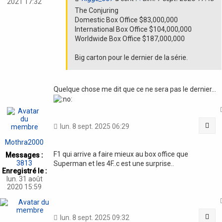
2021 17:32
The Conjuring
Domestic Box Office $83,000,000
International Box Office $104,000,000
Worldwide Box Office $187,000,000
Big carton pour le dernier de la série.
Quelque chose me dit que ce ne sera pas le dernier...
Cit
lun. 8 sept. 2025 06:29
Mothra2000
F1 qui arrive a faire mieux au box office que
Messages :
3813
Superman et les 4F..c est une surprise..
Enregistré le :
lun. 31 août
2020 15:59
Cit
lun. 8 sept. 2025 09:32