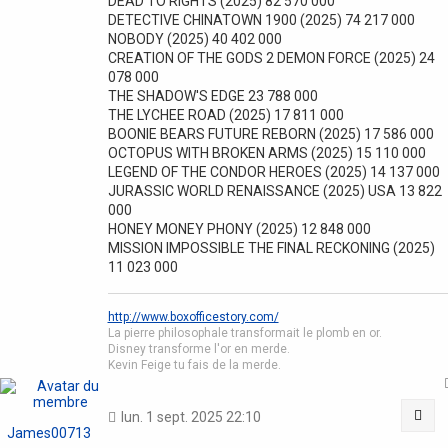
DEAD TO RIGHTS (2025) 82 570 000
DETECTIVE CHINATOWN 1900 (2025) 74 217 000
NOBODY (2025) 40 402 000
CREATION OF THE GODS 2 DEMON FORCE (2025) 24
078 000
THE SHADOW'S EDGE 23 788 000
THE LYCHEE ROAD (2025) 17 811 000
BOONIE BEARS FUTURE REBORN (2025) 17 586 000
OCTOPUS WITH BROKEN ARMS (2025) 15 110 000
LEGEND OF THE CONDOR HEROES (2025) 14 137 000
JURASSIC WORLD RENAISSANCE (2025) USA 13 822
000
HONEY MONEY PHONY (2025) 12 848 000
MISSION IMPOSSIBLE THE FINAL RECKONING (2025)
11 023 000
http://www.boxofficestory.com/
La pierre philosophale transformait le plomb en or.
Disney transforme l'or en merde.
Kevin Feige tu fais de la merde.
Cit
lun. 1 sept. 2025 22:10
James00713