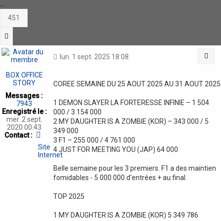
…
451
Suivante
Cit
lun. 1 sept. 2025 18:08
BOX OFFICE
STORY
COREE SEMAINE DU 25 AOUT 2025 AU 31 AOUT 2025
Messages :
1 DEMON SLAYER LA FORTERESSE INFINIE – 1 504
7943
Enregistré le :
000 / 3 154 000
mer. 2 sept.
2 MY DAUGHTER IS A ZOMBIE (KOR) – 343 000 / 5
2020 00:43
349 000
Contacter
Contact :
3 F1 – 255 000 / 4 761 000
BOX
Site
4 JUST FOR MEETING YOU (JAP) 64 000
OFFICE
Internet
STORY
Belle semaine pour les 3 premiers. F1 a des maintien
fomidables - 5 000 000 d'entrées + au final.
TOP 2025
1 MY DAUGHTER IS A ZOMBIE (KOR) 5 349 786