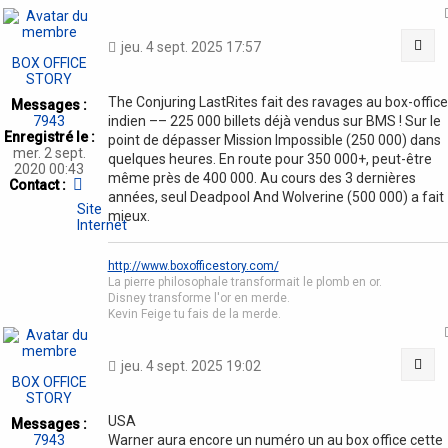
Cit
jeu. 4 sept. 2025 17:57
BOX OFFICE
STORY
The Conjuring LastRites fait des ravages au box-office
Messages :
7943
indien –– 225 000 billets déjà vendus sur BMS ! Sur le
Enregistré le :
point de dépasser Mission Impossible (250 000) dans
mer. 2 sept.
quelques heures. En route pour 350 000+, peut-être
2020 00:43
même près de 400 000. Au cours des 3 dernières
Contacter
Contact :
années, seul Deadpool And Wolverine (500 000) a fait
BOX
Site
OFFICE
mieux.
Internet
STORY
http://www.boxofficestory.com/
La pierre philosophale transformait le plomb en or.
Disney transforme l'or en merde.
Kevin Feige tu fais de la merde.
Cit
jeu. 4 sept. 2025 19:02
BOX OFFICE
STORY
USA
Messages :
7943
Warner aura encore un numéro un au box office cette