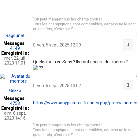
"On peut manger tous les champignons !
Tous les champignons sont comestibles, certains ne le sont
qu'une fois, c'est tout !"
Ragounet
Messages :
Cit
ven. 5 sept. 2025 12:39
4149
Enregistré le :
mer. 22 juil.
Quelqu'un a vu Sony ? Ils font encore du cinéma ?
2020 11:01
Cit
ven. 5 sept. 2025 13:07
Gekko
Messages :
https://www.sonypictures.fr/index.php/prochainemen
4758
Enregistré le :
dim. 6 sept.
2020 14:16
"On peut manger tous les champignons !
Tous les champignons sont comestibles, certains ne le sont
qu'une fois, c'est tout !"