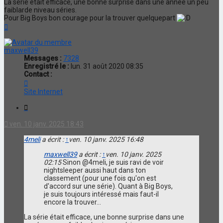
La série était efficace, une bonne surprise dans une année un peu
faiblarde niveau séries.
Pour Big Boys bon courage pour la trouver quelquepart
Haut
maxwell39
Messages :
7328
Enregistré le :
lun. 31 août 2020 08:35
Contact :
Contacter
maxwell39
Site Internet
Citation
ven. 10 janv. 2025 18:43
4meli
a écrit :
↑
ven. 10 janv. 2025 16:48
maxwell39
a écrit :
↑
ven. 10 janv. 2025
02:15
Sinon @4meli, je suis ravi de voir
nightsleeper aussi haut dans ton
classement (pour une fois qu'on est
d'accord sur une série). Quant à Big Boys,
je suis toujours intéressé mais faut-il
encore la trouver...
La série était efficace, une bonne surprise dans une