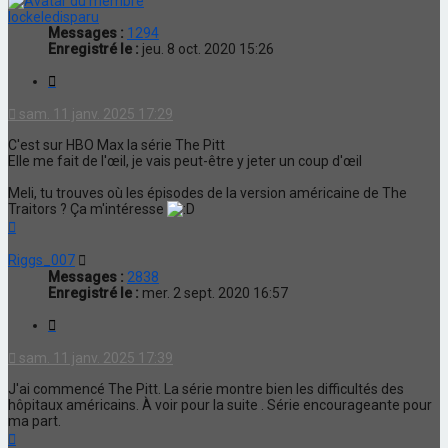
lockeledisparu
Messages :
1294
Enregistré le :
jeu. 8 oct. 2020 15:26
Citation
sam. 11 janv. 2025 17:29
C'est sur HBO Max la série The Pitt
Elle me fait de l'œil, je vais peut-être y jeter un coup d'œil
Meli, tu trouves où les épisodes de la version américaine de The
Traitors ? Ça m'intéresse
Haut
Riggs_007
Messages :
2838
Enregistré le :
mer. 2 sept. 2020 16:57
Citation
sam. 11 janv. 2025 17:39
J'ai commencé The Pitt. La série montre bien les difficultés des
hôpitaux américains. À voir pour la suite . Série encourageante pour
ma part.
Haut