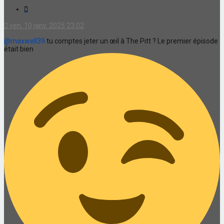
Citation
ven. 10 janv. 2025 23:02
@maxwell39
tu comptes jeter un œil à The Pitt ? Le premier épisode
était bien