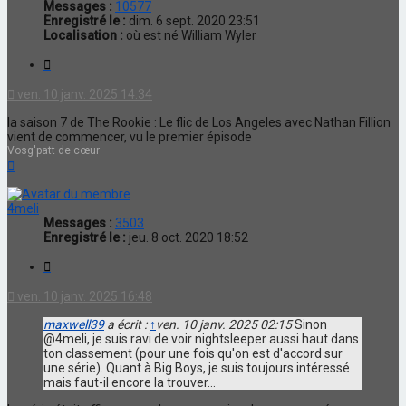
Messages :
10577
Enregistré le :
dim. 6 sept. 2020 23:51
Localisation :
où est né William Wyler
Citation
ven. 10 janv. 2025 14:34
la saison 7 de The Rookie : Le flic de Los Angeles avec Nathan Fillion
vient de commencer, vu le premier épisode
Vosg'patt de cœur
Haut
4meli
Messages :
3503
Enregistré le :
jeu. 8 oct. 2020 18:52
Citation
ven. 10 janv. 2025 16:48
maxwell39
a écrit :
↑
ven. 10 janv. 2025 02:15
Sinon
@4meli, je suis ravi de voir nightsleeper aussi haut dans
ton classement (pour une fois qu'on est d'accord sur
une série). Quant à Big Boys, je suis toujours intéressé
mais faut-il encore la trouver...