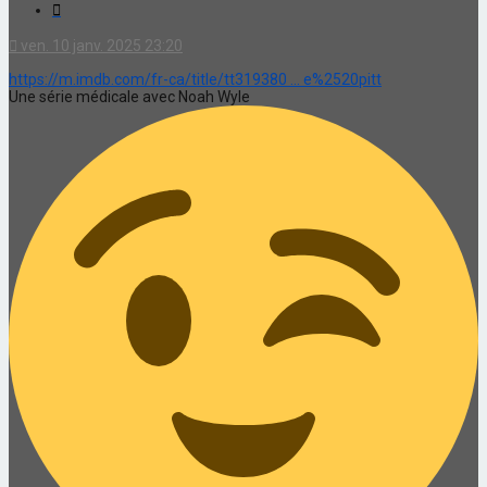
Citation
ven. 10 janv. 2025 23:20
https://m.imdb.com/fr-ca/title/tt319380 ... e%2520pitt
Une série médicale avec Noah Wyle