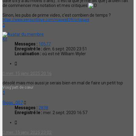
date d'il y a au moins 5 ans)...c'est là que je me dis que j'ai bien fait
de commencer ma notation et mes critiques
Sinon, les pubs de prime video, c'est combien de temps ?
https://www.senscritique.com/maxwell39/critiques
Haut
Kit
Messages :
10577
Enregistré le :
dim. 6 sept. 2020 23:51
Localisation :
où est né William Wyler
Citation
mer. 15 janv. 2025 20:16
désolé mais moi aussi je serais bien en mal de faire un petit top
Vosg'patt de cœur
Haut
Riggs_007
Messages :
2838
Enregistré le :
mer. 2 sept. 2020 16:57
Citation
mer. 15 janv. 2025 23:02