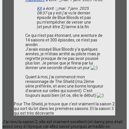
Kit
a écrit :
↑
mar. 7 janv. 2025
08:37
ça y est j'ai vu le dernier
épisode de Blue Bloods et pas
pu m'empêcher de verser une
(et peut-être 2) larme à la fin
Ce qui n'est pas étonnant, une aventure de
14 saisons et 300 épisodes, ce n'est pas
anodin.
J'avais essayé Blue Bloods y'a quelques
années, je m'étais arrêté au pilote mais je
regrette presque de ne pas avoir poussé
plus loin. Je pense que je finirai par lui
donner une seconde chance un jour
Quant à moi, j'ai commencé mon
revisionnage de The Shield (ma 2ème
série préférée, et avec une bonne longueur
d'avance sur celles qui suivent). C'est
toujours aussi bien (et ce, dès le début)
Pour The Shield, je trouve que c'est vraiment la saison 2
qui sort du lot dans les premières saisons. Et la saison 3
qui est très décevante
J'ai revu la saison 2, elle est vraiment excellent (et danny pino était
assez sexy à l'époque car allez savoir pourquoi armadillo se