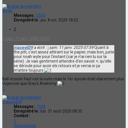
4meli
Messages :
3503
Enregistré le :
jeu. 8 oct. 2020 18:52
Citation
sam. 11 janv. 2025 12:07
maxwell39
a écrit :
↑
sam. 11 janv. 2025 07:59
Quant à
the pitt, c'est assez attirant sur le papier, mais bon, juste
pour noah wyle pour l'instant (car je n'ai rien lu sur la
série). Je vais gentiment attendre d'en savoir +, qu'elle
se déroule pour avoir els retours et je verrai si ça
m'attire toujours
Bah écoute faut voir la suite mais le 1er épiode était clairement plus
Urgences que Grey's Anatomy
Haut
maxwell39
Messages :
7328
Enregistré le :
lun. 31 août 2020 08:35
Contact :
Contacter
maxwell39
Site Internet