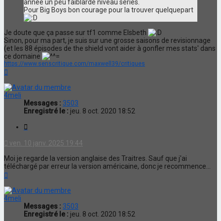
année un peu faiblarde niveau séries.
Pour Big Boys bon courage pour la trouver quelquepart
Je doute que ça passe sur tf1 comme Elsbeth
Sinon, pour ma part, je suis sur une grosse saisons de revisionnage
(et les 88 épisodes de the shield vont aider à gonfler mes stats' dans
ce domaine
=
https://www.senscritique.com/maxwell39/critiques
Haut
4meli
Messages :
3503
Enregistré le :
jeu. 8 oct. 2020 18:52
Citation
ven. 10 janv. 2025 19:44
Moi je regarde la version anglaise des Traitres. Sauf que j'ai
téléchargé par erreur la version américaine, donc je recommence...
Haut
4meli
Messages :
3503
Enregistré le :
jeu. 8 oct. 2020 18:52