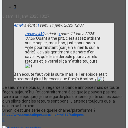
Citation
sam. 11 janv. 2025 13:27
4meli
a écrit :
↑
sam. 11 janv. 2025 12:07
maxwell39
a écrit :
↑
sam. 11 janv. 2025
07:59
Quant à the pitt, c'est assez attirant
sur le papier, mais bon, juste pour noah
wyle pour l'instant (car je n'ai rien lu sur la
série). Je vais gentiment attendre d'en
savoir +, qu'elle se déroule pour avoir els
retours et je verrai si ça m'attire toujours
Bah écoute faut voir la suite mais le 1er épiode était
clairement plus Urgences que Grey's Anatomy
Je sais même plus si j'ai regardé la bande annonce mais de toute
façon, aujourd'hui (et contrairement à ce que je pouvais pas mal
faire à une époque), je ne regarde plus de séries juste sur les bases
d'un pilote dont les retours sont bons. J'attends toujours que la
saison se termine.
Sinon, c'est une série de quelle chaine/plateforme ?
https://www.senscritique.com/maxwell39/critiques
Haut