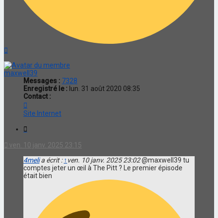
Haut
maxwell39
Messages :
7328
Enregistré le :
lun. 31 août 2020 08:35
Contact :
Contacter
maxwell39
Site Internet
Citation
ven. 10 janv. 2025 23:15
4meli
a écrit :
↑
ven. 10 janv. 2025 23:02
@maxwell39 tu
comptes jeter un œil à The Pitt ? Le premier épisode
était bien