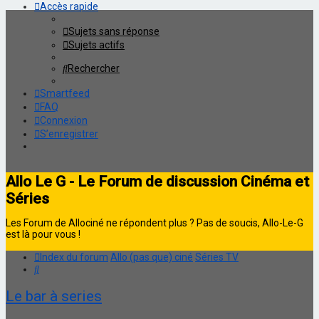
Accès rapide
Sujets sans réponse
Sujets actifs
Rechercher
Smartfeed
FAQ
Connexion
S’enregistrer
Allo Le G - Le Forum de discussion Cinéma et
Séries
Les Forum de Allociné ne répondent plus ? Pas de soucis, Allo-Le-G
est là pour vous !
Index du forum
Allo (pas que) ciné
Séries TV
Rechercher
Le bar à series