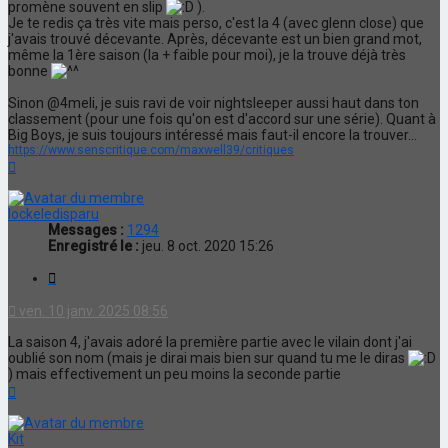
promène souvent en slip
).
Je te redis ça très vite mais perso, c'est la 4 (avec glenn close) que
j'avais trouvé décevante. Après, décevante est un bien grand mot,
même la 1ère saison (la + faible pour moi), je la trouve déjà très
bonne
Sinon @4meli, je suis ravi de voir nightsleeper aussi haut dans ton
classement (pour une fois qu'on est d'accord sur une série). Quant à
Big Boys, je suis toujours intéressé mais faut-il encore la trouver...
https://www.senscritique.com/maxwell39/critiques
Haut
lockeledisparu
Messages :
1294
Enregistré le :
jeu. 8 oct. 2020 15:26
Citation
ven. 10 janv. 2025 08:56
La saison 4, j'avais adoré la première partie avec le vilain dont j'ai
oublié son nom (mais je dirai mais bien sur quand tu me le diras
) mais effectivement un peu moins la seconde partie
Haut
Kit