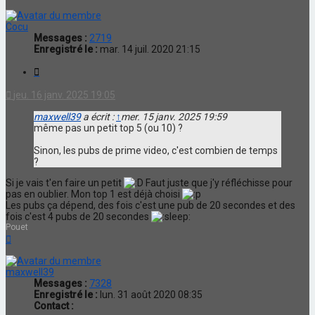
Cocu
Messages :
2719
Enregistré le :
mar. 14 juil. 2020 21:15
Citation
jeu. 16 janv. 2025 19:05
maxwell39
a écrit :
↑
mer. 15 janv. 2025 19:59
même pas un petit top 5 (ou 10) ?
Sinon, les pubs de prime video, c'est combien de temps
?
Si je vais t'en faire un petit
Faut juste que j'y réfléchisse pour
pas en oublier. Mon top 1 est déjà choisi
Les pubs ça dépend, des fois c'est une pub de 20 secondes et des
fois c'est 4 pubs de 20 secondes
Pouet
Haut
maxwell39
Messages :
7328
Enregistré le :
lun. 31 août 2020 08:35
Contact :