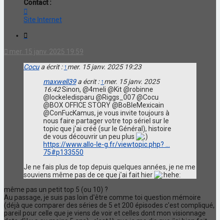
Contact :
Contacter
maxwell39
Site Internet
Citation
mer. 15 janv. 2025 19:59
Cocu
a écrit :
↑
mer. 15 janv. 2025 19:23
maxwell39
a écrit :
↑
mer. 15 janv. 2025
16:42
Sinon, @4meli @Kit @robinne
@lockeledisparu @Riggs_007 @Cocu
@BOX OFFICE STORY @BoBleMexicain
@ConFucKamus, je vous invite toujours à
nous faire partager votre top sériel sur le
topic que j'ai créé (sur le Général), histoire
de vous découvrir un peu plus
https://www.allo-le-g.fr/viewtopic.php? ...
75#p133550
Je ne fais plus de top depuis quelques années, je ne me
souviens même pas de ce que j'ai fait hier
même pas un petit top 5 (ou 10) ?
Au passage, je suis pas loin d'être comme toi question mémoire
(déjà que comparer des séries de 5 et 200 épisodes c'est compliqué,
pareil pour celle que je viens de voir et celles dont mon visionnage