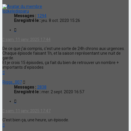
lockeledisparu
Messages :
1294
Enregistré le :
jeu. 8 oct. 2020 15:26
Citation
sam. 11 janv. 2025 17:44
De ce que j'ai compris, c'est une sorte de 24h chrono aux urgences.
Chaque épisode faisant 1h, et la saison représentant une nuit de
garde.
Et je crois 15 épisodes, ça fait du bien de retrouver un nombre +
importants d'episodes
Haut
Riggs_007
Messages :
2838
Enregistré le :
mer. 2 sept. 2020 16:57
Citation
sam. 11 janv. 2025 17:47
C'est bien ça, une heure, un épisode.
Haut