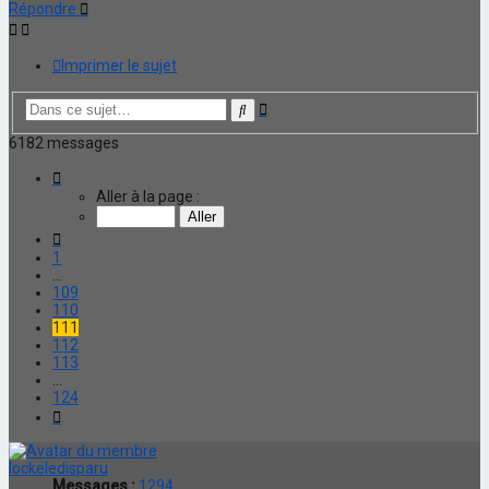
Répondre
Imprimer le sujet
Recherche
Rechercher
avancée
6182 messages
Page
111
Aller à la page :
sur
124
Précédente
1
…
109
110
111
112
113
…
124
Suivante
lockeledisparu
Messages :
1294