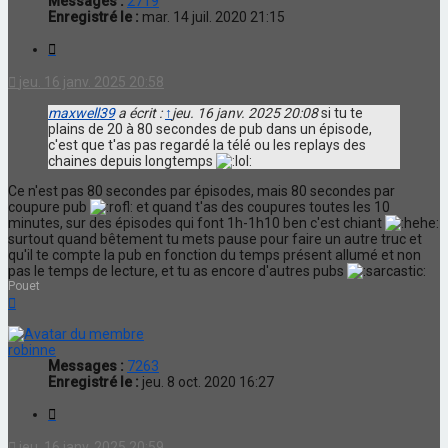
Messages :
2719
Enregistré le :
mar. 14 juil. 2020 21:15
Citation
jeu. 16 janv. 2025 20:58
maxwell39
a écrit :
↑
jeu. 16 janv. 2025 20:08
si tu te
plains de 20 à 80 secondes de pub dans un épisode,
c'est que t'as pas regardé la télé ou les replays des
chaines depuis longtemps
Ce n'est pas 80 secondes par épisodes, mais 80 secondes par
coupure pub
et quand t'as des coupures toutes les 10
minutes, sur des épisodes qui font 1h-1h10 ben c'est chiant
surtout quand bêtement tu mets pause pour faire un autre truc et
qu'il te compte la pub en fonction du temps présent allumé et non
pas le temps de lecture, et tu as encore d'autres pubs
Pouet
Haut
robinne
Messages :
7263
Enregistré le :
jeu. 8 oct. 2020 16:27
Citation
jeu. 16 janv. 2025 20:59