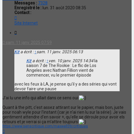
Messages :
7328
Enregistré le :
lun. 31 août 2020 08:35
Contact :
Contacter
maxwell39
Site Internet
Citation
sam. 11 janv. 2025 07:59
Kit
a écrit :
↑
sam. 11 janv. 2025 06:13
Kit
a écrit :
↑
ven. 10 janv. 2025 14:34
la
saison 7 de The Rookie : Le flic de Los
Angeles avec Nathan Fillion vient de
commencer, vu le premier épisode
avec les feux à LA, je pense qu'il y a des séries qui vont
devoir faire une pause
J'ai lu une info qui allait dans ce sens oui
Quant à the pitt, c'est assez attirant sur le papier, mais bon, juste
pour noah wyle pour l'instant (car je n'ai rien lu sur la série). Je vais
gentiment attendre d'en savoir +, qu'elle se déroule pour avoir els
retours et je verrai si ça m'attire toujours
https://www.senscritique.com/maxwell39/critiques
Haut