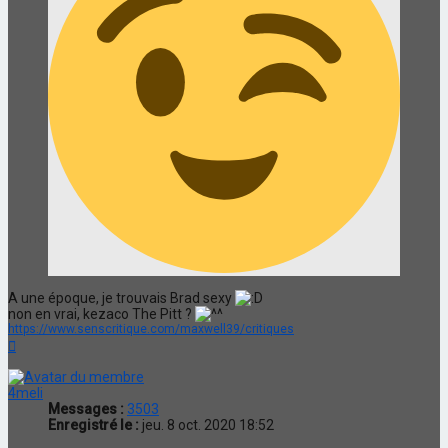
A une époque, je trouvais Brad sexy
non en vrai, kezaco The Pitt ?
https://www.senscritique.com/maxwell39/critiques
Haut
4meli
Messages :
3503
Enregistré le :
jeu. 8 oct. 2020 18:52