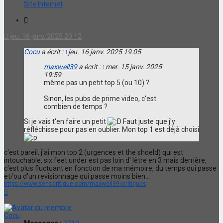
maxwell39
Site Internet
Citation
jeu. 16 janv. 2025 20:12
Cocu
a écrit :
↑
jeu. 16 janv. 2025 19:05
maxwell39
a écrit :
↑
mer. 15 janv. 2025
19:59
même pas un petit top 5 (ou 10) ?
Sinon, les pubs de prime video, c'est
combien de temps ?
Si je vais t'en faire un petit
Faut juste que j'y
réfléchisse pour pas en oublier. Mon top 1 est déjà choisi
c'est pareil, j'ai mon top 2 (urgences et the shoeld) qui est
intouchable, six feet under est pas loin d' lêtre en 3 mais derrière,
c'est plus fluctuant en fonction de ma mémoire, du temps qui passe
et/ou d'un revisionnage qui passe moins bien...
https://www.senscritique.com/maxwell39/critiques
Haut
Cocu