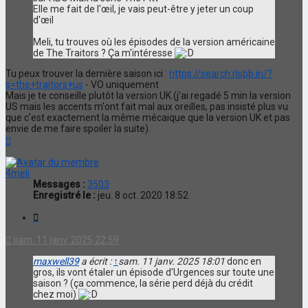
Elle me fait de l'œil, je vais peut-être y jeter un coup
d'œil
Meli, tu trouves où les épisodes de la version américaine
de The Traitors ? Ça m'intéresse
Tu peux trouver la dernière saison ici :
https://search.rlsbb.in/?
s=the+traitors+us
- VO uniquement
Mais je te conseille plutôt la version UK (j'ai regadé 5 min la version
US mais les accents m'ont fait mal aux oreilles, pas insisté plus vu
que c'est exactement la même mécaique que la version UK et pas
envie de me faire spoiler la suite).
Haut
4meli
Messages :
3503
Enregistré le :
jeu. 8 oct. 2020 18:52
Citation
sam. 11 janv. 2025 22:59
maxwell39
a écrit :
↑
sam. 11 janv. 2025 18:01
donc en
gros, ils vont étaler un épisode d'Urgences sur toute une
saison ? (ça commence, la série perd déjà du crédit
chez moi)