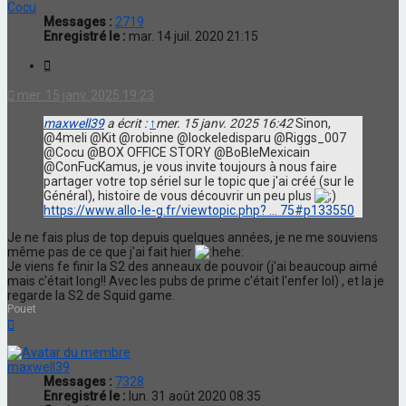
Cocu
Messages :
2719
Enregistré le :
mar. 14 juil. 2020 21:15
Citation
mer. 15 janv. 2025 19:23
maxwell39
a écrit :
↑
mer. 15 janv. 2025 16:42
Sinon,
@4meli @Kit @robinne @lockeledisparu @Riggs_007
@Cocu @BOX OFFICE STORY @BoBleMexicain
@ConFucKamus, je vous invite toujours à nous faire
partager votre top sériel sur le topic que j'ai créé (sur le
Général), histoire de vous découvrir un peu plus
https://www.allo-le-g.fr/viewtopic.php? ... 75#p133550
Je ne fais plus de top depuis quelques années, je ne me souviens
même pas de ce que j'ai fait hier
Je viens fe finir la S2 des anneaux de pouvoir (j'ai beaucoup aimé
mais c'était long!! Avec les pubs de prime c'était l'enfer lol) , et la je
regarde la S2 de Squid game.
Pouet
Haut
maxwell39
Messages :
7328
Enregistré le :
lun. 31 août 2020 08:35