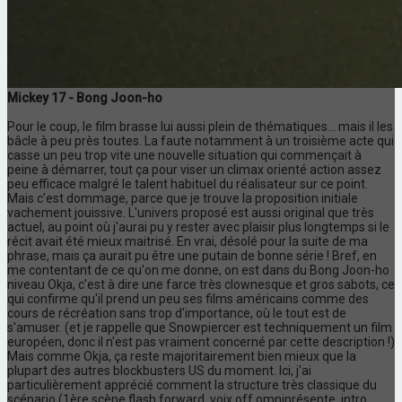
Mickey 17 - Bong Joon-ho
Pour le coup, le film brasse lui aussi plein de thématiques... mais il les
bâcle à peu près toutes. La faute notamment à un troisième acte qui
casse un peu trop vite une nouvelle situation qui commençait à
peine à démarrer, tout ça pour viser un climax orienté action assez
peu efficace malgré le talent habituel du réalisateur sur ce point.
Mais c'est dommage, parce que je trouve la proposition initiale
vachement jouissive. L'univers proposé est aussi original que très
actuel, au point où j'aurai pu y rester avec plaisir plus longtemps si le
récit avait été mieux maitrisé. En vrai, désolé pour la suite de ma
phrase, mais ça aurait pu être une putain de bonne série ! Bref, en
me contentant de ce qu'on me donne, on est dans du Bong Joon-ho
niveau Okja, c'est à dire une farce très clownesque et gros sabots, ce
qui confirme qu'il prend un peu ses films américains comme des
cours de récréation sans trop d'importance, où le tout est de
s'amuser. (et je rappelle que Snowpiercer est techniquement un film
européen, donc il n'est pas vraiment concerné par cette description !)
Mais comme Okja, ça reste majoritairement bien mieux que la
plupart des autres blockbusters US du moment. Ici, j'ai
particulièrement apprécié comment la structure très classique du
scénario (1ère scène flash forward, voix off omniprésente, intro