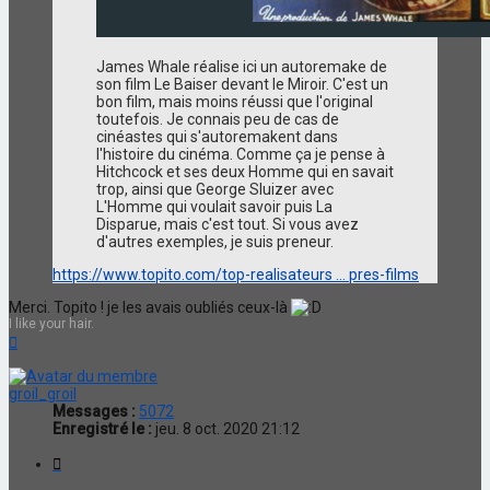
James Whale réalise ici un autoremake de
son film Le Baiser devant le Miroir. C'est un
bon film, mais moins réussi que l'original
toutefois. Je connais peu de cas de
cinéastes qui s'autoremakent dans
l'histoire du cinéma. Comme ça je pense à
Hitchcock et ses deux Homme qui en savait
trop, ainsi que George Sluizer avec
L'Homme qui voulait savoir puis La
Disparue, mais c'est tout. Si vous avez
d'autres exemples, je suis preneur.
https://www.topito.com/top-realisateurs ... pres-films
Merci. Topito ! je les avais oubliés ceux-là
I like your hair.
Haut
groil_groil
Messages :
5072
Enregistré le :
jeu. 8 oct. 2020 21:12
Citation