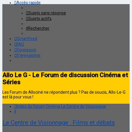
Accès rapide
Sujets sans réponse
Sujets actifs
Rechercher
Smartfeed
FAQ
Connexion
S’enregistrer
Allo Le G - Le Forum de discussion Cinéma et
Séries
Les Forum de Allociné ne répondent plus ? Pas de soucis, Allo-Le-G
est là pour vous !
Index du forum
Cinéma
Le Centre de Visionnage
Rechercher
Le Centre de Visionnage : Films et débats