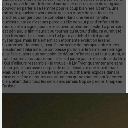
pas y arriver le font tellement somatiser qu'il en pisse du sang sans
pouvoir en parler à sa femme pour le coup bien née. Et enfin, une
militante gauchiste workaholic qui en a marre de voir tous ses
proches changer pour se complaire dans une vie de famille
nucléaire, car ce n'est pas parce qu'elle ne veut pas d'enfant ni de
mec qu'elle a signé pour se retrouver totalement seule. La première
est géniale, le film n'aurait pu tourner qu'autour d'elle, ça aurait été
déjà très bien. Le second m'a fait peur au début tant il parait
hystérique, mais finalement son étonnante évolution le rend
bizarrement touchant, jusqu'à une scène de thérapie entre mecs
absolument hilarante. Le bât blesse plutôt sur le 3eme personnage
plus faible, alors que son point de départ m'intéressait tout autant, et
fait d'autant plus surprenant : elle est jouée par la réalisatrice du film
! Qui d'ailleurs ressemble - je trouve - à Liv Tyler quarantenaire sans
chirurgie, je suis assez surpris de ne la découvrir que maintenant.
Mais bref, en l'occurence le talent de Judith Davis explose dans la
mise en scène de toutes ces situations qui se marient parfaitement
bien, allant dans tous les sens sans jamais trop se perdre. Chapeau
l'artiste.