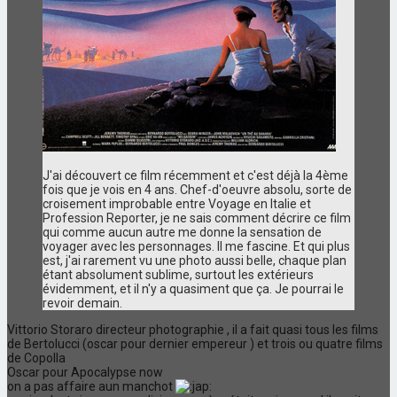
J'ai découvert ce film récemment et c'est déjà la 4ème
fois que je vois en 4 ans. Chef-d'oeuvre absolu, sorte de
croisement improbable entre Voyage en Italie et
Profession Reporter, je ne sais comment décrire ce film
qui comme aucun autre me donne la sensation de
voyager avec les personnages. Il me fascine. Et qui plus
est, j'ai rarement vu une photo aussi belle, chaque plan
étant absolument sublime, surtout les extérieurs
évidemment, et il n'y a quasiment que ça. Je pourrai le
revoir demain.
Vittorio Storaro directeur photographie , il a fait quasi tous les films
de Bertolucci (oscar pour dernier empereur ) et trois ou quatre films
de Copolla
Oscar pour Apocalypse now
on a pas affaire aun manchot