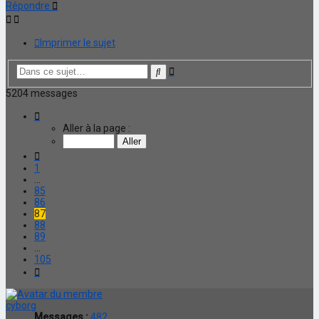
Répondre
Imprimer le sujet
Recherche
Rechercher
avancée
5204 messages
Page
87
Aller à la page :
sur
105
Précédente
1
…
85
86
87
88
89
…
105
Suivante
cyborg
Messages :
482