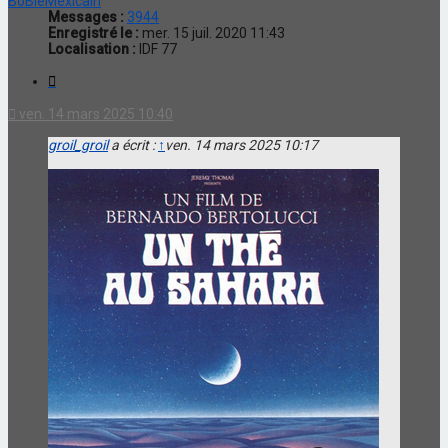
BoBleMexicain
Messages :
3944
Enregistré le :
mer. 15 juil. 2020 11:43
Localisation :
IDF 77
Citation
ven. 14 mars 2025 10:40
groil_groil
a écrit :
↑
ven. 14 mars 2025 10:17