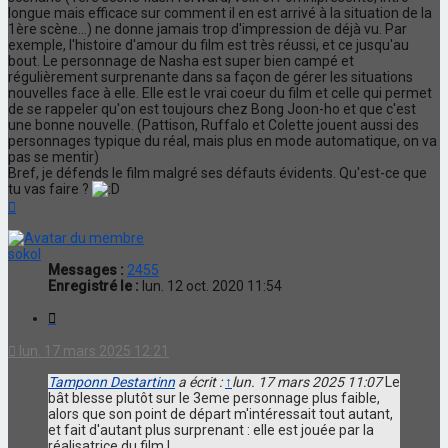
longue mais efficace sur comment il en est arrivé à la situation de la
1ère scène...) ne donne jamais trop d'impression de déjà vu. Par
exemple, l'histoire d'amour du film est très réussi, et ce jusqu'au
bout. Le personnage de Nasha est super bien campé et
régulièrement surprenante dans sa façon de gérer les situations
nouvelles face à elle. Elle est le vrai coeur du film et celle qui permet
de se rappeler qu'on est toujours chez Bong Joon-ho et que c'est
une bonne nouvelle. (Pattison, Ruffalo et Colette jouent aussi des
personnages typique du réal, mais plus en mode automatique, on va
pas se mentir)
Bref, je défends le film malgré ses défauts évidents. Qu'est-ce que
tu vas faire ?
Haut
sokol
Messages :
2455
Enregistré le :
lun. 12 oct. 2020 11:54
Citation
lun. 17 mars 2025 12:21
Tamponn Destartinn
a écrit :
↑
lun. 17 mars 2025 11:07
Le
bât blesse plutôt sur le 3eme personnage plus faible,
alors que son point de départ m'intéressait tout autant,
et fait d'autant plus surprenant : elle est jouée par la
réalisatrice du film !