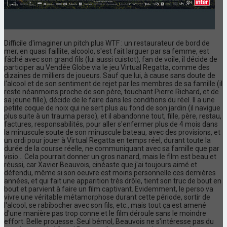
Difficile d'imaginer un pitch plus WTF : un restaurateur de bord de
mer, en quasi faillite, alcoolo, s'est fait larguer par sa femme, est
fâché avec son grand fils (lui aussi cuistot), fan de voile, il décide de
participer au Vendée Globe via le jeu Virtual Regatta, comme des
dizaines de milliers de joueurs. Sauf que lui, à cause sans doute de
l'alcool et de son sentiment de rejet par les membres de sa famille (il
reste néanmoins proche de son père, touchant Pierre Richard, et de
sa jeune fille), décide de le faire dans les conditions du réel. Il a une
petite coque de noix qui ne sert plus au fond de son jardin (il navigue
plus suite à un trauma perso), et il abandonne tout, fille, père, restau,
factures, responsabilités, pour aller s'enfermer plus de 4 mois dans
la minuscule soute de son minuscule bateau, avec des provisions, et
un ordi pour jouer à Virtual Regatta en temps réel, durant toute la
durée de la course réelle, ne communiquant avec sa famille que par
visio... Cela pourrait donner un gros nanard, mais le film est beau et
réussi, car Xavier Beauvois, cinéaste que j'ai toujours aimé et
défendu, même si son oeuvre est moins personnelle ces dernières
années, et qui fait une apparition très drôle, tient son truc de bout en
bout et parvient à faire un film captivant. Evidemment, le perso va
vivre une véritable métamorphose durant cette période, sortir de
l'alcool, se rabibocher avec son fils, etc., mais tout ça est amené
d'une manière pas trop conne et le film déroule sans le moindre
effort. Belle prouesse. Seul bémol, Beauvois ne s'intéresse pas du