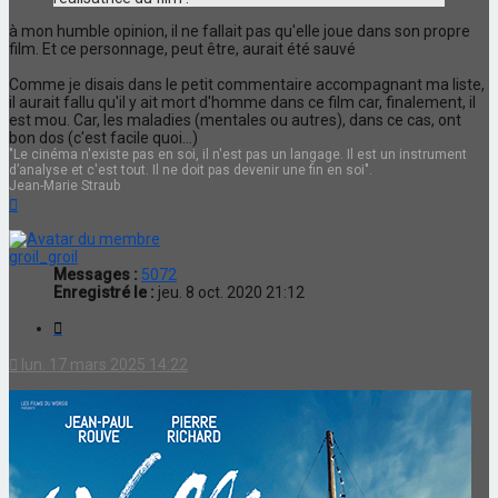
à mon humble opinion, il ne fallait pas qu'elle joue dans son propre
film. Et ce personnage, peut être, aurait été sauvé
Comme je disais dans le petit commentaire accompagnant ma liste,
il aurait fallu qu'il y ait mort d'homme dans ce film car, finalement, il
est mou. Car, les maladies (mentales ou autres), dans ce cas, ont
bon dos (c'est facile quoi...)
"Le cinéma n'existe pas en soi, il n'est pas un langage. Il est un instrument
d’analyse et c'est tout. Il ne doit pas devenir une fin en soi".
Jean-Marie Straub
Haut
groil_groil
Messages :
5072
Enregistré le :
jeu. 8 oct. 2020 21:12
Citation
lun. 17 mars 2025 14:22