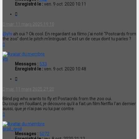
Enregistré le :
ven. 9 oct. 2020 10:11
Citation
mar. 11 mars 2025 19:10
@yhi
ah oui ? Ok cool. En regardant sa filmo j'ai noté "Postcards from
the zoo" dont le pitch m'intriguait. C'est un de ceux dont tu parles ?
Haut
yhi
Messages :
533
Enregistré le :
ven. 9 oct. 2020 10:48
Citation
mar. 11 mars 2025 21:20
Blind pig who wants to fly et Postacrds from the zoo oui.
Du coup en fouillant, je découvre qu'il a fait un film Netflix l'an dernier
aussi, que je n'ai pas vu lui par contre.
Haut
groil_groil
Messages :
5072
Enregistré le :
jeu. 8 oct. 2020 21:12