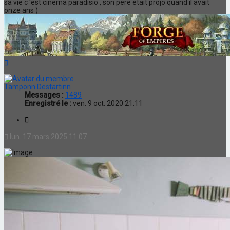
sa vie c 'est cinema paradisio , son père était projo quand il avait
onze ans )
Haut
Tamponn Destartinn
Messages :
1489
Enregistré le :
ven. 9 oct. 2020 21:11
Citation
lun. 17 mars 2025 11:07