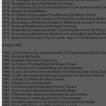
1977 : Un espion de trop (Telefon) de Don Siegel
1978 : Les Visiteurs d'un autre monde (Return to the witch montain) 
1978 : Nunzio de Paul Williams
1978 : Le Faiseur d'épouvantes (The Manitou) de William Girdler
1978 : Le Chat qui vient de l'espace (The Cat from outer space) de N
1979 : Bons baisers d'Athènes (Escape to Athena) de George P. Cosm
1979 : Boulevard Nights (en) de Michael Pressman
1979 : Amityville, la maison du diable (The Amityville horror) de Stua
1979 : Avec les compliments de Charlie (Love and bullets) de Stuart 
1979 : Airport 80 Concorde (The Concorde : Airport '79) de David Lowel
Années 1980
1980 : Le Plus Secret des agents secrets (The Nude Bomb) de Clive D
1980 : Serial de Bill Persky
1980 : Brubaker de Stuart Rosenberg
1980 : Le Chinois (The Big Brawl) de Robert Clouse
1980 : Le Concours (The competition) de Joel Oliansky
1980 : Le Jour de la fin du monde (When Time Ran Out) de James Gol
1980 : L'Enfer des armes (Dangerous Encounters of the First Kind) de Ts
1981 : La Peau (La Pelle) de Liliana Cavani
1981 : Loophole de John Quested
1981 : Los Viernes de la eternidad d'Hector Olivera
1981 : Victor la gaffe (Buddy Buddy) de Billy Wilder
1981 : L'Homme des cavernes (Caveman) de Carl Gottlieb
1982 : A Stranger is watching de Sean S. Cunningham
1982 : Mortelle seduction (The Seduction) de David Schmoeller
1982 : Class 1984 (Class of 1984) de Mark L. Lester