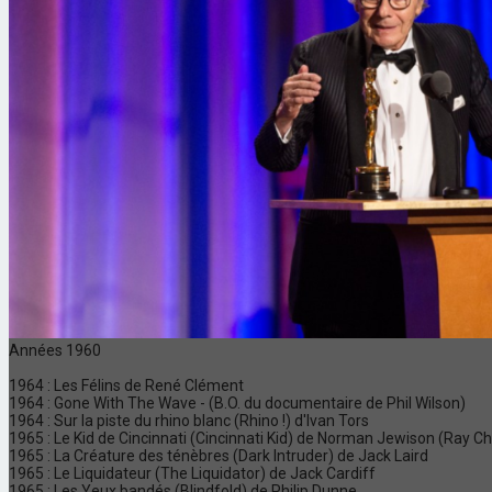
Années 1960
1964 : Les Félins de René Clément
1964 : Gone With The Wave - (B.O. du documentaire de Phil Wilson)
1964 : Sur la piste du rhino blanc (Rhino !) d'Ivan Tors
1965 : Le Kid de Cincinnati (Cincinnati Kid) de Norman Jewison (Ray Ch
1965 : La Créature des ténèbres (Dark Intruder) de Jack Laird
1965 : Le Liquidateur (The Liquidator) de Jack Cardiff
1965 : Les Yeux bandés (Blindfold) de Philip Dunne