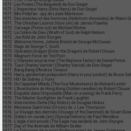
1971 : Les Proies (The Beguiled) de Don Siegel
1971 : L'Inspecteur Harry (Dirty Harry) de Don Siegel
1971 : Mrs Pollyfax - spy de Leslie Martinson
1971 : Des insectes et des hommes (Hellstrom chronicles) de Walon G
1971 : The Christian Licorice Store (en) de James Frawley
1972 : Carnage (Prime cut) de Michael Ritchie
1972 : La Colère de Dieu (Wrath of God) de Ralph Nelson
1972 : Joe Kidd de John Sturges
1972 : Welcome Home, Johnny Bristol de George McCowan
1972 : Rage de George C. Scott
1973 : Opération Dragon (Enter the Dragon) de Robert Clouse
1973 : Magnum Force de Ted Post
1973 : L'Odyssée sous la mer (The Neptune factor) de Daniel Petrie
1973 : Tuez Charley Varrick ! (Charley Varrick) de Don Siegel
1971 : Bang Bang d'Andrea Tonacci
1973 : Harry, gentleman pickpocket (Harry in your pocket) de Bruce Gel
1973 : Hit ! de Sidney J. Furry
1974 : On l'appelait Milady (The Four Musketeers) de Richard Lester
1974 : L'Aventurière de Hong Kong (Golden needles) de Robert Clouse
1974 : Enquête dans l'impossible (Man on a swing) de Frank Perry
1975 : The Master Gunfighter de Frank Laughlin
1976 : Intervention Delta (Sky Riders) de Douglas Hickox
1976 : Monsieur Saint-Ives (St Ives) de J. Lee Thompson
1976 : Le Voyage des damnés (Voyage of the Damned) de Stuart Ros
1976 : Dollars en cavale (en) (Special Delivery) de Paul Wendkos
1976 : L'aigle s'est envolé (The Eagle has landed) de John Sturges
1977 : Day of the Animals de William Girdler
1977 : Le Toboggan de la mort (Rollercoaster) de James Goldstone