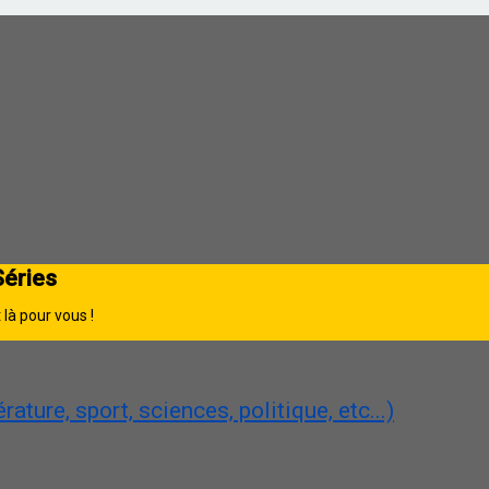
Séries
là pour vous !
ature, sport, sciences, politique, etc...)