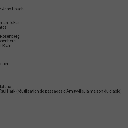
de John Hough
orman Tokar
atos
rt Rosenberg
Rosenberg
l Rich
onner
dstone
ui Hark (réutilisation de passages d'Amityville, la maison du diable)