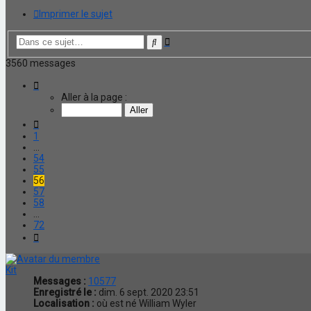
Imprimer le sujet
Recherche
Rechercher
avancée
3560 messages
Page
56
Aller à la page :
sur
72
Précédente
1
…
54
55
56
57
58
…
72
Suivante
Kit
Messages :
10577
Enregistré le :
dim. 6 sept. 2020 23:51
Localisation :
où est né William Wyler