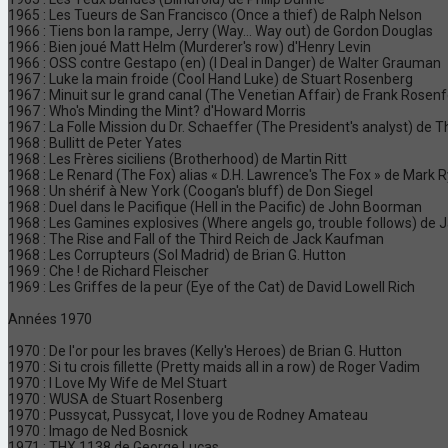
1965 : Les Tueurs de San Francisco (Once a thief) de Ralph Nelson
1966 : Tiens bon la rampe, Jerry (Way... Way out) de Gordon Douglas
1966 : Bien joué Matt Helm (Murderer's row) d'Henry Levin
1966 : OSS contre Gestapo (en) (I Deal in Danger) de Walter Grauman
1967 : Luke la main froide (Cool Hand Luke) de Stuart Rosenberg
1967 : Minuit sur le grand canal (The Venetian Affair) de Frank Rosenf
1967 : Who's Minding the Mint? d'Howard Morris
1967 : La Folle Mission du Dr. Schaeffer (The President's analyst) de T
1968 : Bullitt de Peter Yates
1968 : Les Frères siciliens (Brotherhood) de Martin Ritt
1968 : Le Renard (The Fox) alias « D.H. Lawrence's The Fox » de Mark R
1968 : Un shérif à New York (Coogan's bluff) de Don Siegel
1968 : Duel dans le Pacifique (Hell in the Pacific) de John Boorman
1968 : Les Gamines explosives (Where angels go, trouble follows) de 
1968 : The Rise and Fall of the Third Reich de Jack Kaufman
1968 : Les Corrupteurs (Sol Madrid) de Brian G. Hutton
1969 : Che ! de Richard Fleischer
1969 : Les Griffes de la peur (Eye of the Cat) de David Lowell Rich
Années 1970
1970 : De l'or pour les braves (Kelly's Heroes) de Brian G. Hutton
1970 : Si tu crois fillette (Pretty maids all in a row) de Roger Vadim
1970 : I Love My Wife de Mel Stuart
1970 : WUSA de Stuart Rosenberg
1970 : Pussycat, Pussycat, I love you de Rodney Amateau
1970 : Imago de Ned Bosnick
1971 : THX 1138 de George Lucas