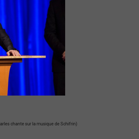
arles chante sur la musique de Schifrin)