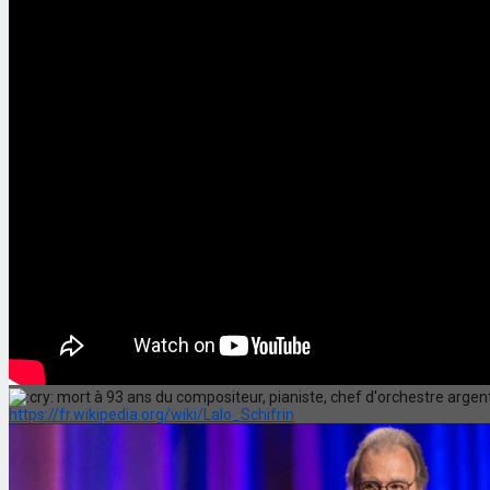
mort à 93 ans du compositeur, pianiste, chef d'orchestre argen
https://fr.wikipedia.org/wiki/Lalo_Schifrin