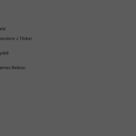
eld
heodore J. Flicker
ydell
James Neilson