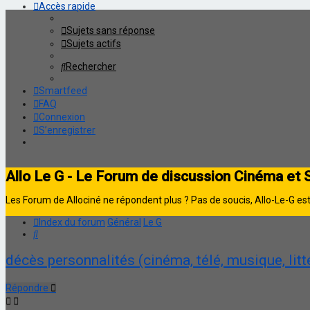
Accès rapide
Sujets sans réponse
Sujets actifs
Rechercher
Smartfeed
FAQ
Connexion
S’enregistrer
Allo Le G - Le Forum de discussion Cinéma et 
Les Forum de Allociné ne répondent plus ? Pas de soucis, Allo-Le-G est 
Index du forum
Général
Le G
Rechercher
décès personnalités (cinéma, télé, musique, littér
Répondre